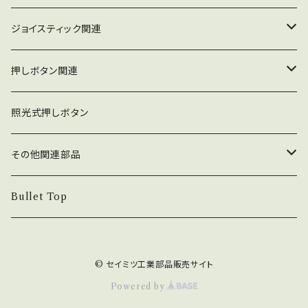
ジョイスティック関連
ジョイスティック本体
押しボタン関連
コネクタ接続型
ジョイスティック関連部品
押しボタン_30φ
照光式押しボタン
ファストン端子型
レバーボール
30φ_ネジ式
NOBIモデル関連
押しボタン_24φ
その他関連部品
単品部品（ジョイスティック）
30φ_差込式
24φ_ネジ式
単品部品（押しボタン）
電子部品
Bullet Top
24φ_差込式
チェリースイッチ仕様押しボタン
ステッカー
© セイミツ工業部品販売サイト
コネクタ・端子
Powered by