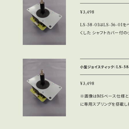
付）SEベース（フラット）
4種類が選べ、レバーパッキン
¥3,498
MSベースです。 ※シャ
LS-58-01はLS-56
えられます）
くした シャフトカバー付の小
操作感が軽く（柔らかく）感
以外の基本パーツは、LS-
内で製造しており、半田付
貫生産しております。 MS
小型ジョイスティック：LS-58-
ッキンとシャフトカバーが同
は同色設定のみ（別売パー
¥3,498
記は不透明、カタカナ表記
※画像はMSベース仕様となりま
に専用スプリングを搭載し
ジョイスティックです。 LS
い方に適したモデルです。 
1と同じになります。 部