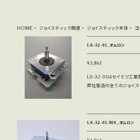
HOME
ジョイスティック関連
ジョイスティック本体
コ
LS-32-01_オムロン
¥3,861
LS-32-01はセイミツ
弊社製造の全てのジョイス
（5Pコネクタ取付タイプ）
ずはLS-32-01を使用
り、半田付けから組立まで
ます。 SSベース（段付）と
LS-32-01-MS_オムロン
ッキン黒が付属します ※写真