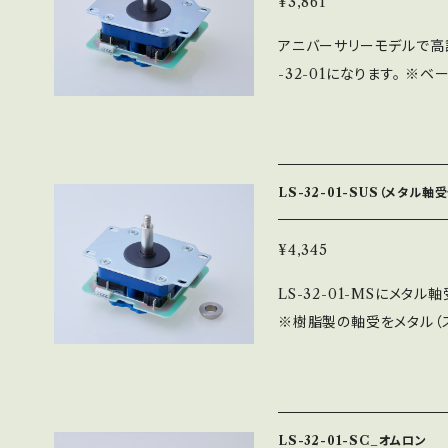
¥3,861
アニバーサリーモデルで高
-32-01になります。 ※ベ
となります。 ※ベース板の
身での分解に伴う不具合に
ので、自己責任でお願い致しま
スティックの代名詞商品で
LS-32-01-SUS（メタル軸
となる標準操作感となります
クにするか迷った方は、まずは
¥4,345
LS-32-01-MSにメタ
※樹脂製の軸受をメタル（
純正より20％硬く設計し
なります。 かなり操作感
※お客様自身での分解に伴
となりますので、自己責任で
LS-32-01-SC_オムロン