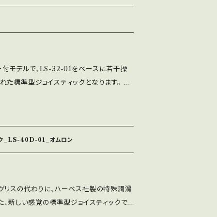
同じになります。 LS-32-01よりシャフト径
っては入力が軽く感じる場合があります。 部
田付けから組立まで全て社内で製造してお
LS-32-01-SC-SSと同じ部品構成となり
が付属します。 ※SC専用シャフトカバーは黒
バー付モデルで、LS-32-01をベースに若干操
た標準型ジョイスティックとなります。 LS
重いと感じる方には、LS-40-01がおすすめ
内で製造しており、半田付けから組立まで全
産しております。 SSベース（段付）とSE
が選べ、レバーパッキン黒が付属します。 ※写
_LS-40D-01_オムロン
ベース（黒）です。 ※シャフトカバーの色が全7色よ
グリスの代わりに、ハーベス社製の特殊潤滑
した、新しい感覚の標準型ジョイスティックで
サーフは殆どべた付かず落ちにくい製品の為、