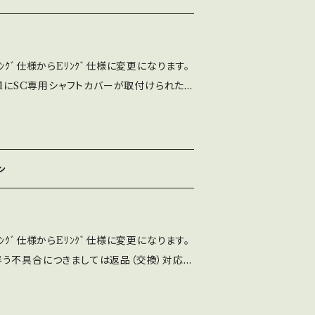
付属しません） ・専用品以外の基本部品は、
品になります。
ﾝｸﾞ仕様からEﾘﾝｸﾞ仕様に変更になります。
32-01にSC専用シャフトカバーが取付けられた
操作感はLS-32-01とほぼ同じになります。
ト径が多少細い分、使い方によっては入力が軽く
部品は全て日本国内で製造しており、半田付
を社内工場で一貫生産しております。 SSベ
ン
フラット）の2種類が選べ、レバーパッキン黒が
32-01-SC-SSベースです。 ※SC専用シャ
ﾝｸﾞ仕様からEﾘﾝｸﾞ仕様に変更になります。
う不具合につきましては返品（交換）対応外
い致します。 LS-32-01-SCはLS-32-
ーが取付けられた標準型ジョイスティックで、