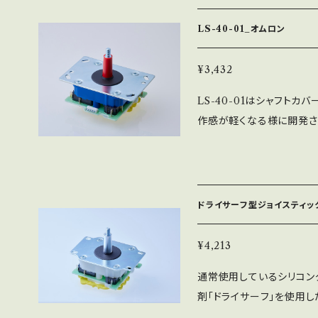
操作感はLS-32-01とほぼ
が多少細い分、使い方によ
LS-40-01_オムロン
品は全て日本国内製で、半
ります。 ※ベース板以外は、
¥3,432
ます。 ※レバーパッキン黒
LS-40-01はシャフトカ
のみ
作感が軽くなる様に開発され
-32-01では操作感が少し
です。 部品は全て日本国
ての工程を社内工場で一貫生
ベース（フラット）の2種類
ドライサーフ型ジョイスティック
真は、LS-40-01-SE
り選べます。
¥4,213
通常使用しているシリコン
剤「ドライサーフ」を使用
す。 ハーベス社のドライ