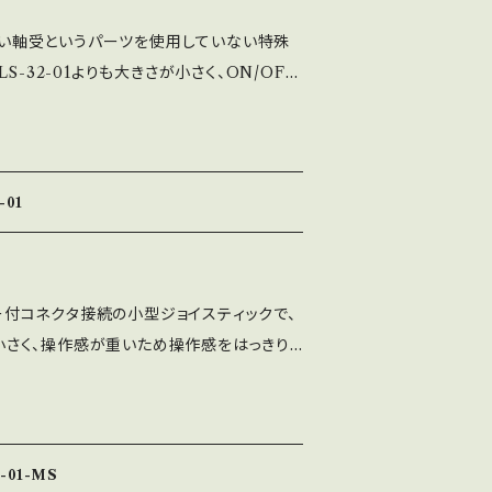
と違い軸受というパーツを使用していない特殊
S-32-01よりも大きさが小さく、ON/OFF
スペースが狭い場所に取付ける場合におす
クになります。 部品は全て日本国内で製造し
まで全ての工程を社内工場で一貫生産して
）SEベース（フラット）MSベース（長方形）V
-01
4種類が選べ、レバーパッキン黒が付属しま
01-MSベース ※シャフトカバーの色は黒のみ
れます）
カバー付コネクタ接続の小型ジョイスティックで、
さが小さく、操作感が重いため操作感をはっきり
す。 LS-32-01では操作感が軽い方、取付
や軽い操作感では誤操作をしてしまう方には
て日本国内で製造しており、半田付けから組
場で一貫生産しております。 SSベース（段
-01-MS