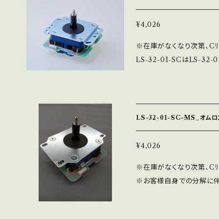
されます（レバーボールは
LS-32-01-MSと同じ部
¥4,026
※在庫がなくなり次第、Cﾘ
LS-32-01-SCはLS-
標準型ジョイスティックで、
LS-32-01よりシャフ
感じる場合があります。 
けから組立まで全ての工程
LS-32-01-SC-MS_オムロ
ース（段付）とSEベース（
付属します。 ※写真は、LS-
¥4,026
フトカバーは黒のみ。
※在庫がなくなり次第、Cﾘ
※お客様自身での分解に伴
となりますので、自己責任でお願
01にSC専用シャフトカバ