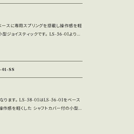
MSベース（長方形）VFベース（ほぼ正方形）の
黒が付属します。 ※写真は、LS-56-01-
フトカバーの色は黒のみ（別売パーツで色は変
-01をベースに専用スプリングを搭載し操作感を軽
型ジョイスティックです。 LS-56-01よりも
じたい方に適したモデルです。 ※スプリング
56-01と同じになります。 部品は全て日本国
けから組立まで全ての工程を社内工場で一
ベース（長方形）モデルで、付属品のレバーパ
01-SS
色です。 ※レバーパッキンとシャフトカバー
ツで色は変えられます） ※カラーの漢字表
は透明色となります。
す。 LS-58-01はLS-56-01をベース
操作感を軽くした シャフトカバー付の小型
-56-01よりも操作感が軽く（柔らかく）感じた
※スプリング以外の基本パーツは、LS-56-0
品は全て日本国内で製造しており、半田付けか