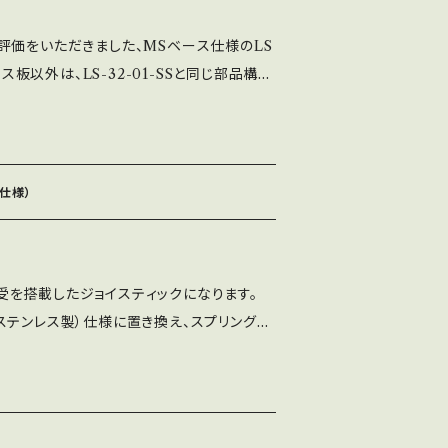
評価をいただきました、MSベース仕様のLS
ース板以外は、LS-32-01-SSと同じ部品構成
単品販売は、行っておりません。 ※お客様自
つきましては返品（交換）対応外となります
す。 LS-32-01はセイミツ工業製ジョイ
、弊社製造の全てのジョイスティックの基準
受仕様）
（コネクタ取付タイプ） どのジョイスティッ
LS-32-01を使用してください。
ル軸受を搭載したジョイスティックになります。
ステンレス製）仕様に置き換え、スプリングも
た物を使用した特別仕様のジョイスティックに
が重たい仕様になりますので、ご注意ください。
う不具合につきましては返品（交換）対応外
お願い致します。 ・純正パッキンが1枚付属