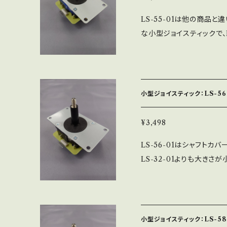
ン付属（黒のみ）
LS-55-01は他の商品
な小型ジョイスティックで、L
がしっかりと感じたい方や
すめの小型ジョイスティッ
ており、半田付けから組立
おります。 SSベース（段付
小型ジョイスティック：LS-56
Fベース（ほぼ正方形）の
す。 ※写真は、LS-55-
¥3,498
（別売パーツで色は変えら
LS-56-01はシャフト
LS-32-01よりも大き
と感じたい人向けのモデルで
箇所のスペースが狭い型
おすすめです。 部品は全
立まで全ての工程を社内工
小型ジョイスティック：LS-58