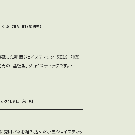
マイズ時にグリスを触ってしまい手等がベタ
できます。 基本構成パーツは全てLS-40-
用色の架台（半透明）を使用しております。 ※
LS-70X-01（基板型）
トも取付可能です（穴径が違う為レバーパッキ
ベース板は3種類が選べ、クリアのシャフトカ
キン黒が付属します。 ※写真は、LS-40Ｄ-01
した新型ジョイスティック「SELS-70X」
発売の「基板型」ジョイスティックです。 ※小
の回転止機構を搭載しております。 ※NTシ
すので、ワッシャーの取り外しで長さの微調整
止専用のメタル軸受を標準搭載しております。
八角型の取付ガイドを搭載しております。
ク：LSH-56-01
と同様の、メッキ仕様となっております。 ※
新規設計したスプリングが組み込まれており
56-01に変則バネを組み込んだ小型ジョイスティッ