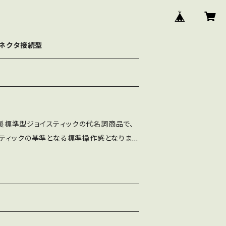
ネクタ接続型
工業製標準型ジョイスティックの代名詞商品で、
ティックの基準となる標準操作感となります
 どのジョイスティックにするか迷った方は、ま
してください。 部品は全て日本国内で製造してお
全ての工程を社内工場で一貫生産しており
SEベース（フラット）の2種類が選べ、レバーパ
は、LS-32-01-SSベースです。