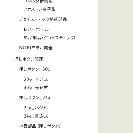
コネクタ接続型
ファストン端子型
ジョイスティック関連部品
レバーボール
単品部品（ジョイスティック）
NOBIモデル関連
押しボタン関連
押しボタン_30φ
30φ_ネジ式
30φ_差込式
押しボタン_24φ
24φ_ネジ式
24φ_差込式
単品部品（押しボタン）