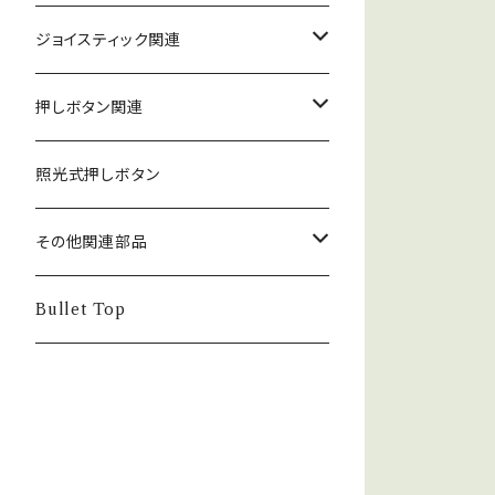
ジョイスティック関連
ジョイスティック本体
押しボタン関連
コネクタ接続型
ジョイスティック関連部品
押しボタン_30φ
照光式押しボタン
ファストン端子型
レバーボール
30φ_ネジ式
NOBIモデル関連
押しボタン_24φ
その他関連部品
単品部品（ジョイスティック）
30φ_差込式
24φ_ネジ式
単品部品（押しボタン）
電子部品
Bullet Top
24φ_差込式
チェリースイッチ仕様押しボタン
ステッカー
コネクタ・端子