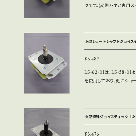
クです。(変則バネと専用
則バネとは、取付ける向き
専用のスペーサーを使用す
することが可能です（出荷
則バネの向き交換は、通常
小型ショートシャフトジョイスティ
（操作感には個人差がある
了承ください） ※LSH-5
¥3,487
ベース板はMSベース仕様
LS-62-01は、LS-5
部取付穴が合わないアケコ
を使用しており、更にショ
アのみとなります（別売パ
です。 LS-56-01より
ンガイドが取付けられており
ある八角メインガイドを標準搭
は、変則バネを取付ける事
操作感を求める方や、シャ
品は全て日本国内で製造し
小型特殊ジョイスティック：LS-
を社内工場で一貫生産して
うになりました。 ※写真は、
¥3,476