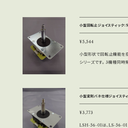
耐久性が非常に高くカスタ
ベタになるという現象を軽減
01と同じになりますが、専
小型回転止ジョイスティック：SE
LSQ-40用の交換シャフ
ンの交換が必要です） ※
¥5,544
バーと12.5φのレバーパッ
小型形状で回転止機能を搭載
-MSベースです。
シリーズです。 3機種同時
形専用に設計した、新形状
ャフトを標準搭載していま
が可能です。 ※小型回転
※小型回転止用に設計した
小型変則バネ仕様ジョイスティッ
※ベース板はSSベースなど
スプリングは、回転止用に
¥3,773
ます。
LSH-56-01は、LS-