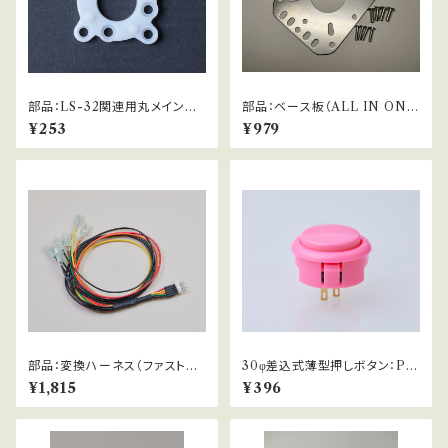
部品：LS-32関連用丸メインガ
部品：ベース板（ALL IN ONE
イド
ベース）
¥253
¥979
部品：変換ハーネス（ファストン
30φ差込式薄型押しボタン：PS
端子・静音タイプ用）
-15
¥1,815
¥396