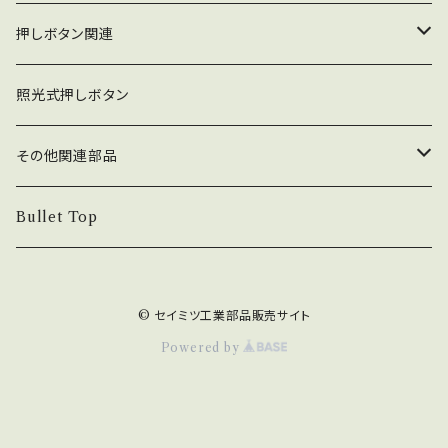
ジョイスティック本体
押しボタン関連
コネクタ接続型
ジョイスティック関連部品
押しボタン_30φ
照光式押しボタン
ファストン端子型
レバーボール
30φ_ネジ式
NOBIモデル関連
押しボタン_24φ
その他関連部品
単品部品（ジョイスティック）
30φ_差込式
24φ_ネジ式
単品部品（押しボタン）
電子部品
Bullet Top
24φ_差込式
チェリースイッチ仕様押しボタン
ステッカー
© セイミツ工業部品販売サイト
コネクタ・端子
Powered by
カード専用紙