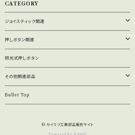
きます。 ※ネジリング（黒）が付属します。
リアタイプ（全9色）の押しボタンです。 ※キャッ
CATEGORY
プの淵を基準に鮮やかに光ります。 ※コネクタ
接続の為、ファストン端子で取付ける事ができま
ジョイスティック関連
せん。 ※照光させるには配線を組む必要がある
為、電気（配線）知識が必要となります。 ※使用
ジョイスティック本体
押しボタン関連
スイッチは2V：MM-PSU-12型 ※ネジ式ですの
で取付には手間がかかりますが、しっかりと固定
コネクタ接続型
ジョイスティック関連部品
押しボタン_30φ
照光式押しボタン
する事ができます。 ※ネジリング（黒）が付属し
ます。
ファストン端子型
レバーボール
30φ_ネジ式
NOBIモデル関連
押しボタン_24φ
その他関連部品
単品部品（ジョイスティック）
30φ_差込式
24φ_ネジ式
単品部品（押しボタン）
電子部品
Bullet Top
24φ_差込式
チェリースイッチ仕様押しボタン
ステッカー
© セイミツ工業部品販売サイト
コネクタ・端子
Powered by