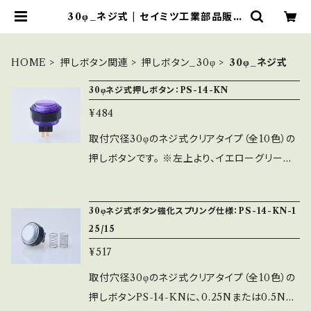
30φ_ネジ式 | セイミツ工業部品販売
サイト
HOME
押しボタン関連
押しボタン_30φ
30φ_ネジ式
30φネジ式押しボタン：PS-14-KN
¥484
取付穴径30φのネジ式クリアタイプ（全10色）の
押しボタンです。 ※左上より、イエローグリーン、
スモーク、パープル、オレンジ、クリア、左下より、
ピンク、グリーン、ブルー、イエロー、レッド ※キャ
30φネジ式ボタン強化スプリング仕様：PS-14-KN-1
ップと中キャップの間に1㎜程度の厚さのシール
25/15
などを入れることができます。 ※使用スイッチ：
¥517
MM9-4-AU ※ネジ式ですので取付に時間がか
かりますが、しっかりと固定することができます。
取付穴径30φのネジ式クリアタイプ（全10色）の
※ネジリング（黒）が付属します。
押しボタンPS-14-KNに、0.25Nまたは0.5Nの