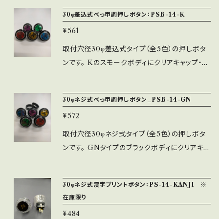
ブルの様な色味の場合がありますが特性の為ご
30φ差込式べっ甲調押しボタン：PSB-14-K
了承ください。 ※押し感は、PS-14-GNに近い
¥561
感触となります。 ※使用スイッチ：MM9-4-AU
※ネジ式ですので取付に時間がかかりますが、
取付穴径30φ差込式タイプ（全5色）の押しボタ
しっかりと固定することができます。 ※ネジリン
ンです。 Kのスモークボディにクリアキャップ・中
グ（黒）が付属します。
キャップは専用の黒を使用し、べっ甲調のシール
を挟み込んだ新型（新色）の押しボタンです。 ※
30φネジ式べっ甲調押しボタン_PSB-14-GN
PS-14-K-HOROで好評をいただきました、0.1
¥572
3Nのスプリングを組み込んであります（重いと
感じる方は取り外しが可能です）。 ※べっ甲調シ
取付穴径30φネジ式タイプ（全5色）の押しボタ
ールは貼り付けておりませんので、お客様の好き
ンです。 GNタイプのブラックボディにクリアキャ
な向きで貼り付けてください。 ※使用スイッチ：
ップを合わせ、べっ甲調のシールを挟み込んだ
MM9-3-AU
新型の押しボタンです。 ※べっ甲調シールは貼
30φネジ式漢字プリントボタン：PS-14-KANJI ※
り付けておりませんので、お客様の好きな向きで
在庫限り
貼り付けてください。 ※使用スイッチ：MM9-4-
¥484
AU ※ネジ式ですので取付には手間がかかりま