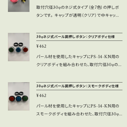
U ※ネジ式ですので取付には手間がかかります
取付穴径30φのネジ式タイプ（全7色）の押しボ
が、しっかりと固定する事ができます。 ※ネジリ
タンです。 キャップが透明（クリア）で中キャップ
ング（黒）が付属します。
がボディと同色になっており、PS-14-KNとPS-1
4-GNの中間といった仕様になっております。 ※
30φネジ式パール調押しボタン：クリアボディ仕様
使用スイッチ：MM9-4-AU ※ネジ式ですので
¥462
取付には手間がかかりますが、しっかりと固定す
る事ができます。 ※ネジリング（黒）が付属しま
パール材を使用したキャップにPS-14-KN用の
す。
クリアボディを組み合わせた、取付穴径30φのネ
ジ式押しボタンです。 ※材料の特性上、マーブル
の様な色味の場合がありますが特性の為ご了承
30φネジ式パール調押しボタン：スモークボディ仕様
ください。 ※押し感は、PS-14-GNに近い感触と
¥462
なります。 ※使用スイッチ：MM9-4-AU ※ネジ
式ですので取付に時間がかかりますが、しっかり
パール材を使用したキャップにPS-14-KN用の
と固定することができます。 ※ネジリング（黒）が
スモークボディを組み合わせた、取付穴径30φ
付属します。
のネジ式押しボタンです。 ※材料の特性上、マー