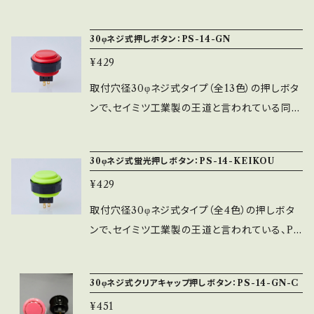
スプリングを追加した強化スプリング仕様です。
PS-14-KNより、PS-14-KN-125は25％、PS-1
30φネジ式押しボタン：PS-14-GN
4-KN-15は50％重い押し感になっております。
¥429
※キャップと中キャップの間に1㎜程度の厚さの
シールなどを入れることができます。 ※使用ス
取付穴径30φネジ式タイプ（全13色）の押しボタ
イッチ：MM9-4-AU ※ネジ式ですので取付に
ンで、セイミツ工業製の王道と言われている同色
時間がかかりますが、しっかりと固定することが
と黒ボディの2種類がある押しボタンです。 ※使
できます。 ※ネジリング（黒）が付属します。 ※ス
用スイッチ：MM9-4-AU ※ネジ式ですので取
30φネジ式蛍光押しボタン：PS-14-KEIKOU
イッチ自体の加重が重くなっている訳ではあり
付には手間がかかりますが、しっかりと固定する
ません。
¥429
事ができます。 ※ネジリング（黒）が付属します。
取付穴径30φネジ式タイプ（全4色）の押しボタ
ンで、セイミツ工業製の王道と言われている、PS
-14-GNの蛍光色仕様になります。 ※レバーボ
ール（LB-35-KEIKOU）と色をそろえる事がで
30φネジ式クリアキャップ押しボタン：PS-14-GN-C
きます。 ※部品構成につきましてはPS-14-GN
¥451
と同じになります。 ※使用スイッチ：MM9-4-A