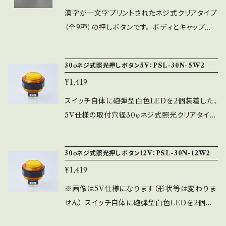
すが、しっかりと固定する事ができます。 ※ネジ
漢字が一文字プリントされたネジ式クリアタイプ
リング（黒）が付属します。
（全9種）の押しボタンです。 ボディとキャップは
クリアのみで黒の中キャップに赤・白・金の３色
で、それぞれ弱・中・強の文字が印字されていま
30φネジ式照光押しボタン5V：PSL-30N-5W2
す。 ※使用スイッチ：MM9-4-AU ※ネジ式です
¥1,419
ので取付には手間がかかりますが、しっかりと固
定する事ができます。 ※ネジリング（黒）が付属
スイッチ自体に砲弾型白色LEDを2個装着した、
します。
5V仕様の取付穴径30φネジ式照光クリアタイプ
（全9色）の押しボタンです。 ※キャップの淵を基
準に鮮やかに光ります。 ※コネクタ接続の為、フ
30φネジ式照光押しボタン12V：PSL-30N-12W2
ァストン端子で取付ける事ができません。 ※照
¥1,419
光させるには配線を組む必要がある為、電気（配
線）知識が必要となります。 ※使用スイッチは5
※画像は5V仕様になります（形状等は変わりま
V：MM-PSU-5型 ※ネジ式ですので取付には
せん） スイッチ自体に砲弾型白色LEDを2個装
手間がかかりますが、しっかりと固定する事がで
着した、12V仕様の取付穴径30φネジ式照光ク