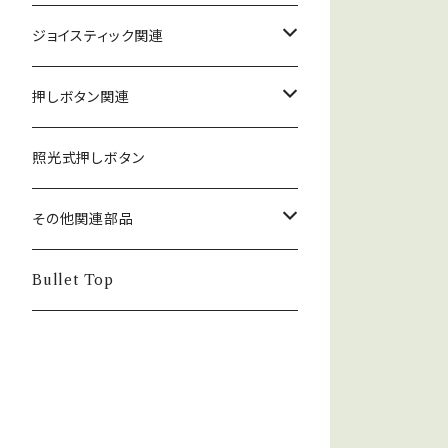
ジョイスティック関連
ジョイスティック本体
押しボタン関連
コネクタ接続型
ジョイスティック関連部品
押しボタン_30φ
照光式押しボタン
ファストン端子型
レバーボール
30φ_ネジ式
NOBIモデル関連
押しボタン_24φ
その他関連部品
単品部品（ジョイスティック）
30φ_差込式
24φ_ネジ式
単品部品（押しボタン）
電子部品
Bullet Top
24φ_差込式
チェリースイッチ仕様押しボタン
ステッカー
コネクタ・端子