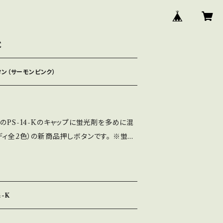
式
ン（サーモンピンク）
のPS-14-Kのキャップに蛍光剤を多めに混
ィ全2色）の新商品押しボタンです。 ※蛍光
EDやブラックライトでかなり光ります。 ※使
4-K