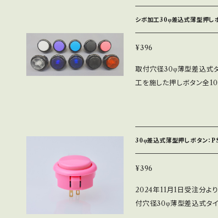
ができません。 ※適正取付板
シボ加工30φ差込式薄型押しボ
¥396
取付穴径30φ薄型差込式
工を施した押しボタン全1
みとなりますのでご注意く
字は不透明系のキャップにな
段左からクリア・パープル・
M9-3-AU ※差込式で
30φ差込式薄型押しボタン：PS
っかりと固定する事ができま
¥396
2024年11月1日受注分
付穴径30φ薄型差込式タイ
に取付けるスペースが浅い