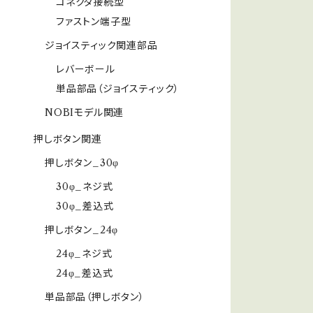
コネクタ接続型
ファストン端子型
ジョイスティック関連部品
レバーボール
単品部品（ジョイスティック）
NOBIモデル関連
押しボタン関連
押しボタン_30φ
30φ_ネジ式
30φ_差込式
押しボタン_24φ
24φ_ネジ式
24φ_差込式
単品部品（押しボタン）