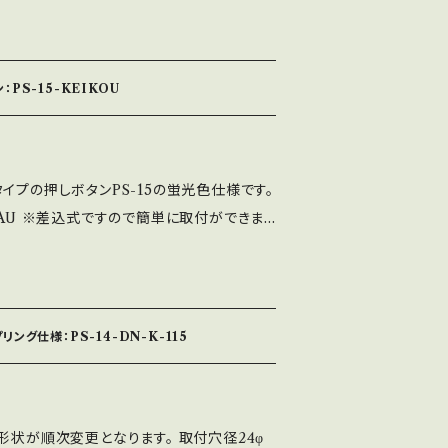
の2種類があります。 ※使用スイッチ：MM
ので簡単に取付ができますが、ネジ式ほどしっ
ん。 ※適正取付板厚：1.2㎜～3.0㎜
PS-15-KEIKOU
イプの押しボタンPS-15の蛍光色仕様です。
-AU ※差込式ですので簡単に取付ができま
と固定する事ができません。 ※適正取付板
ング仕様：PS-14-DN-K-115
形状が順次変更となります。 取付穴径24φ