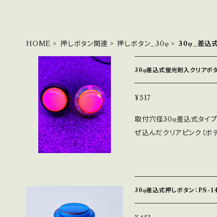
HOME
押しボタン関連
押しボタン_30φ
30φ_差込
30φ差込式蛍光剤入クリアボタ
¥517
取付穴径30φ差込式タイプ
ぜ込んだクリアピンク（ボデ
剤が入っておりますので、L
用スイッチ：MM9-3-AU
30φ差込式押しボタン：PS-1