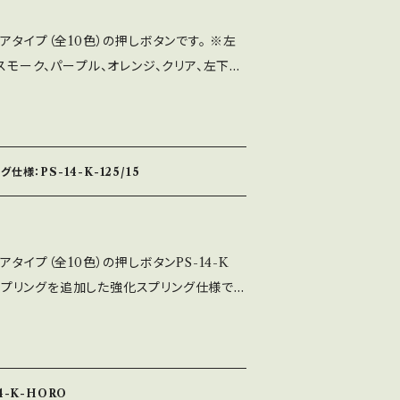
アタイプ（全10色）の押しボタンです。 ※左
スモーク、パープル、オレンジ、クリア、左下よ
ー、イエロー、レッド ※キャップと中キャップの
ルなどを入れることができます。 ※使用スイ
差込式ですので簡単に取付ができますが、ネジ式
できません。 ※適正取付板厚：1.2㎜～3.0
様：PS-14-K-125/15
タイプ（全10色）の押しボタンPS-14-K
Nのスプリングを追加した強化スプリング仕様で
-K-125は25％、PS-14-K-15は50％重い押
キャップと中キャップの間に1㎜程度の厚さの
きます。 ※使用スイッチ：MM9-3-AU ※
ができますが、ネジ式ほどしっかりと固定す
4-K-HORO