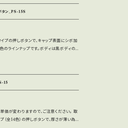
厚：1.2㎜～3.0㎜
タン_PS-15S
タイプの押しボタンで、キャップ表面にシボ加
0色のラインナップです。ボディは黒ボディの
ださい。 カラー表記のカタカナは透明系、漢
ります。 上段左から白・紫・青・黒・桃 下
ブルー・スモーク・レッド ※使用スイッチ：M
すので簡単に取付ができますが、ネジ式ほどし
-15
せん。 ※適正取付板厚：1.2㎜～3.0㎜
より単価が変わりますので、ご注意ください。 取
プ（全14色）の押しボタンで、厚さが薄い為
（高さが低い）筐体等におすすめの押しボタ