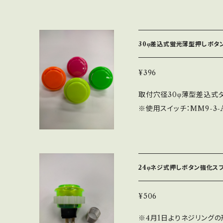
ンです。色は同色と黒ボディ
9-3-AU ※差込式です
かりと固定する事ができませ
30φ差込式蛍光薄型押しボタン：
¥396
取付穴径30φ薄型差込式タ
※使用スイッチ：MM9-3
すが、ネジ式ほどしっかり
厚：1.2㎜～3.0㎜
24φネジ式押しボタン強化スプリ
¥506
※4月1日よりネジリングの