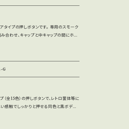
付板厚：1.2㎜～3.0㎜ ※スイッチ自体の
はありません。
アタイプの押しボタンです。 専用のスモーク
組み合わせ、キャップと中キャップの間にホロ
様です。さらに絶妙の押し感に調整した通
リングを組み込んでいます。 ※押し感は専用
いますので、独特の押し感になります。 ※キ
ホログラムシールを挟み込んでいます（シー
4-G
でお客様の好みの向きに貼れます） ※使用
 ※差込式ですので簡単に取付ができますが、ネ
事ができません。 ※適正取付板厚：1.2㎜
プ（全15色）の押しボタンで、レトロ筐体等に
しい感触でしっかりと押せる同色と黒ボディ
す。 ※使用スイッチ：MM9-4-AU ※差込
きますが、ネジ式ほどしっかりと固定する事