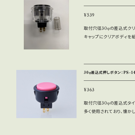
る事ができません。 ※適正取
加重が重くなっている訳で
¥539
取付穴径30φの差込式クリ
キャップにクリアボディを
シールを挟み込んだ特別仕
常より13％重い強化スプ
の強化スプリングを組んで
ャップと中キャップの間に
30φ差込式押しボタン：PS-1
ルですが貼っていませんの
スイッチ：MM9-3-AU
¥363
ジ式ほどしっかりと固定する
取付穴径30φの差込式タイ
～3.0㎜
多く使用されており、懐か
の2種類がある押しボタンで
式ですので簡単に取付がで