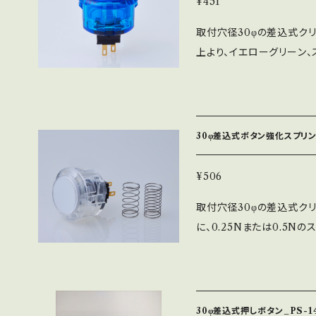
¥451
取付穴径30φの差込式クリ
上より、イエローグリーン、
り、ピンク、グリーン、ブル
間に1㎜程度の厚さのシー
ッチ：MM9-3-AU ※
ほどしっかりと固定する事が
30φ差込式ボタン強化スプリング仕
㎜
¥506
取付穴径30φの差込式クリア
に、0.25Nまたは0.5
す。 PS-14-Kより、PS-14
し感になっております。 ※
シールなどを入れることがで
差込式ですので簡単に取付
30φ差込式押しボタン_PS-1