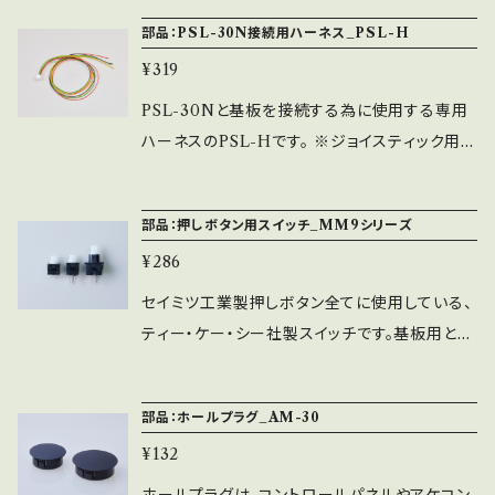
ります。 ※30φに関しましては、旧形状タイプの
部品：PSL-30N接続用ハーネス_PSL-H
白になります。 ※4個1SETでの販売のみとなり
¥319
ます。
PSL-30Nと基板を接続する為に使用する専用
ハーネスのPSL-Hです。 ※ジョイスティック用の
H5Pハーネスや変換ハーネスと間違わない様に
ご注意ください。
部品：押しボタン用スイッチ_MM9シリーズ
¥286
セイミツ工業製押しボタン全てに使用している、
ティー・ケー・シー社製スイッチです。基板用とフ
ァストン端子用があり、2種類のファストン端子用
は金メッキ仕様となります。 ※メーカー耐久値1
部品：ホールプラグ_AM-30
00万回（特殊な使用は対象外） ※基板用のM
¥132
M9-2とMM9-3-AUは同サイズですので、MM
9-3-AUが付いている押しボタン全てにMM9-2