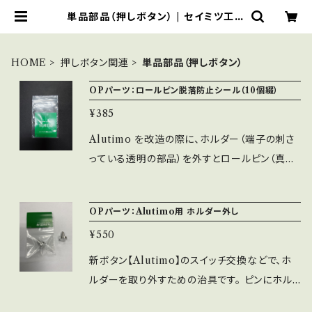
単品部品（押しボタン） | セイミツ工業
部品販売サイト
HOME
押しボタン関連
単品部品（押しボタン）
OPパーツ：ロールピン脱落防止シール（10個綴）
¥385
Alutimo を改造の際に、ホルダー（端子の刺さ
っている透明の部品）を外すとロールピン（真鍮
の金属部品）が脱落して無くなってしまうという
事を防ぐため、ロールピン脱落防止用シールを
OPパーツ：Alutimo用 ホルダー外し
貼っていただく事により、脱落防止及びメンテ性
¥550
がアップするシールです。 ※10枚綴り1セットの
販売となります。 ※チェリースイッチの端子を通
新ボタン【Alutimo】のスイッチ交換などで、ホ
す穴が開いておりますので、向きに注意して貼っ
ルダーを取り外すための治具です。 ピンにホル
てください。
ダーの真ん中を合わせて押すだけで、簡単に取