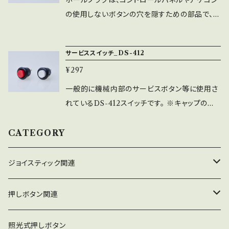
ホールプラグは、コントロールパネルやアケコン
を交換して取付ける事ができます。 左：MM9-2
の使用しないボタンの穴を隠すための部品で、差
基板用 中：MM9-3-AU 24φ押しボタン、P
込式の押しボタンの様に差し込むだけで取付可
S-15、PS-14-K用 右：MM9-4-AU 30φ押し
能です。 適正取付板厚：1.2㎜～3.0㎜ AM-24：
サービススイッチ_DS-412
ボタン用
24φ穴用（現在販売停止中です） AM-30：30φ
¥297
穴用
一般的に機械内部のサービスボタン等に使用さ
れているDS-412スイッチです。 ※キャップの色
は赤と白の2種類から選べます。
CATEGORY
ジョイスティック関連
ジョイスティック本体
押しボタン関連
コネクタ接続型
ジョイスティック関連部品
押しボタン_30φ
照光式押しボタン