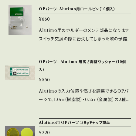
り外すことができます。 ※取外しの際はロール
OPパーツ：Alutimo用ロールピン（10個入）
ピンの紛失にご注意下さい。
¥660
Alutimo用のホルダーのメンテ部品になります。
スイッチ交換の際に紛失してしまった際の予備
部品でご購入下さい。 ※別途、脱落防止シール
をご購入いただくと紛失を防げます。
OPパーツ： Alutimo 用高さ調整ワッシャー（10個
入）
¥550
Alutimoの入力位置や高さを調整できるOPパ
ーツで、1.0㎜（樹脂製）・0.2㎜（金属製）の2種類
になります。 ※ニュートラル位置の調整や反応
位置の調整が必要な場合のパーツとなります。
Alutimo用 OPパーツ：30φキャップ単品
※Alutimoの30φには純正でResin Washer
¥220
1.0㎜が組み込まれています。