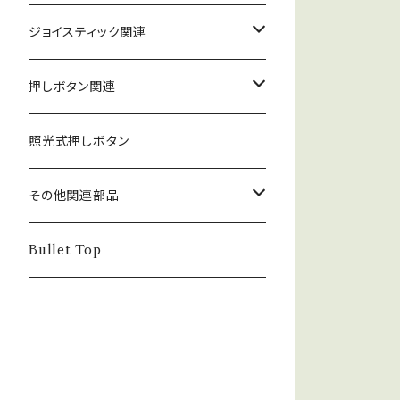
ジョイスティック関連
ジョイスティック本体
押しボタン関連
コネクタ接続型
ジョイスティック関連部品
押しボタン_30φ
照光式押しボタン
ファストン端子型
レバーボール
30φ_ネジ式
NOBIモデル関連
押しボタン_24φ
その他関連部品
単品部品（ジョイスティック）
30φ_差込式
24φ_ネジ式
単品部品（押しボタン）
電子部品
Bullet Top
24φ_差込式
チェリースイッチ仕様押しボタン
ステッカー
コネクタ・端子