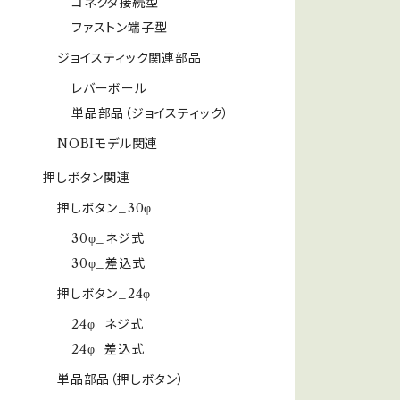
コネクタ接続型
ファストン端子型
ジョイスティック関連部品
レバーボール
単品部品（ジョイスティック）
NOBIモデル関連
押しボタン関連
押しボタン_30φ
30φ_ネジ式
30φ_差込式
押しボタン_24φ
24φ_ネジ式
24φ_差込式
単品部品（押しボタン）