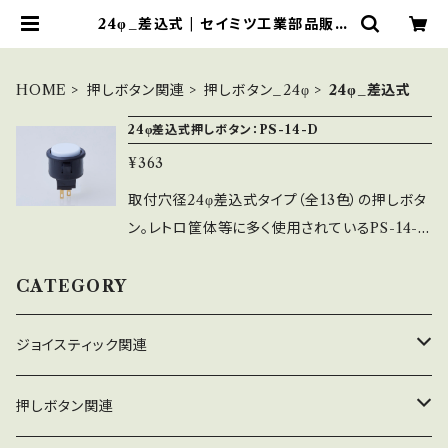
24φ_差込式 | セイミツ工業部品販売
サイト
HOME
押しボタン関連
押しボタン_24φ
24φ_差込式
24φ差込式押しボタン：PS-14-D
¥363
取付穴径24φ差込式タイプ（全13色）の押しボタ
ン。レトロ筐体等に多く使用されているPS-14-G
とセットで使われる事が多い、懐かしい感触でし
っかりと押せる同色と黒ボディの2種類がある押
CATEGORY
しボタンです。 ※使用スイッチ：MM9-3-AU ※
差込式ですので簡単に取付ができますが、ネジ
ジョイスティック関連
式ほどしっかりと固定する事ができません。 ※
適正取付板厚：1.2㎜～3.0㎜
ジョイスティック本体
押しボタン関連