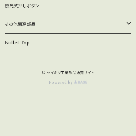
コネクタ接続型
ジョイスティック関連部品
押しボタン_30φ
照光式押しボタン
ファストン端子型
レバーボール
30φ_ネジ式
NOBIモデル関連
押しボタン_24φ
その他関連部品
単品部品（ジョイスティック）
30φ_差込式
24φ_ネジ式
単品部品（押しボタン）
電子部品
Bullet Top
24φ_差込式
チェリースイッチ仕様押しボタン
ステッカー
© セイミツ工業部品販売サイト
コネクタ・端子
Powered by
カード専用紙
八万ロック（キー関連）