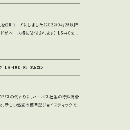
は、LS-40-SEベース（白）です。 ※シャフ
7色）
QRコードにしました（2022/04/25以降
ドがベース板に貼付されます） LS-40を基
リング・スペーサー及び専用のオムロン社製
に新開発した変形四角ガイドを搭載したセイ
イスティック「LSQ-40」になります。 静音
するという声が多かったため、限界まで操
_LS-40D-01_オムロン
した（感触は個人差によります） ※変換ハー
なります。 （コネクタ接続のアケコン等には
ます） ※専用シャフトにはシャフトカバーが
グリスの代わりに、ハーベス社製の特殊潤滑
ッキン装着可です。
した、新しい感覚の標準型ジョイスティックで
サーフは殆どべた付かず落ちにくい製品の為、
マイズ時にグリスを触ってしまい手等がベタ
できます。 基本構成パーツは全てLS-40-