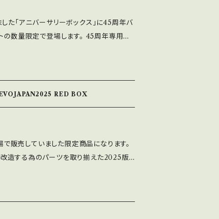
した「アニバーサリーボックス」に45周年バ
トの数量限定で登場します。 45周年専用色
様のNTシャフト、45周年のプリントをした
-39そして塗装スプリングなど限定仕様の部材が
内容物はQRコードを読み取っていただくと確
中国語、フランス語）
VOJAPAN2025 RED BOX
の会場で販売していました限定商品になります。
ROを改造する為のパーツを取り揃えた2025版
-NOBI-01-PROを通常のグリスではなく速
）を使用したモデルで、NTシャフトを標準装
になります（EVO JAPAN2025のロゴ入
opのマット白仕様が付属します） 内容物： LSX-