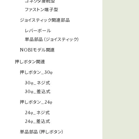
コネクタ接続型
ファストン端子型
ジョイスティック関連部品
レバーボール
単品部品（ジョイスティック）
NOBIモデル関連
押しボタン関連
押しボタン_30φ
30φ_ネジ式
30φ_差込式
押しボタン_24φ
24φ_ネジ式
24φ_差込式
単品部品（押しボタン）