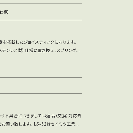
す。 LS-32-01はセイミツ工業製ジョイ
、弊社製造の全てのジョイスティックの基準
受仕様）
（コネクタ取付タイプ） どのジョイスティッ
LS-32-01を使用してください。
ル軸受を搭載したジョイスティックになります。
ステンレス製）仕様に置き換え、スプリングも
た物を使用した特別仕様のジョイスティックに
が重たい仕様になりますので、ご注意ください。
う不具合につきましては返品（交換）対応外
お願い致します。 ・純正パッキンが1枚付属
付属しません） ・専用品以外の基本部品は、
品になります。
う不具合につきましては返品（交換）対応外
お願い致します。 LS-32はセイミツ工業製
商品で、弊社製造の全てのジョイスティックの