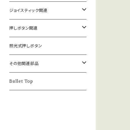
ジョイスティック関連
ジョイスティック本体
押しボタン関連
コネクタ接続型
ジョイスティック関連部品
押しボタン_30φ
照光式押しボタン
ファストン端子型
レバーボール
30φ_ネジ式
NOBIモデル関連
押しボタン_24φ
その他関連部品
単品部品（ジョイスティック）
30φ_差込式
24φ_ネジ式
単品部品（押しボタン）
電子部品
Bullet Top
24φ_差込式
チェリースイッチ仕様押しボタン
ステッカー
コネクタ・端子