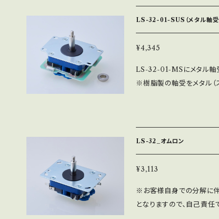
ので、自己責任でお願い致しま
スティックの代名詞商品で
LS-32-01-SUS（メタル軸
となる標準操作感となります
クにするか迷った方は、まずは
¥4,345
LS-32-01-MSにメタ
※樹脂製の軸受をメタル（
純正より20％硬く設計し
なります。 かなり操作感
※お客様自身での分解に伴
となりますので、自己責任で
LS-32_オムロン
されます（レバーボールは
LS-32-01-MSと同じ部
¥3,113
※お客様自身での分解に伴
となりますので、自己責任で
ジョイスティックの代名詞