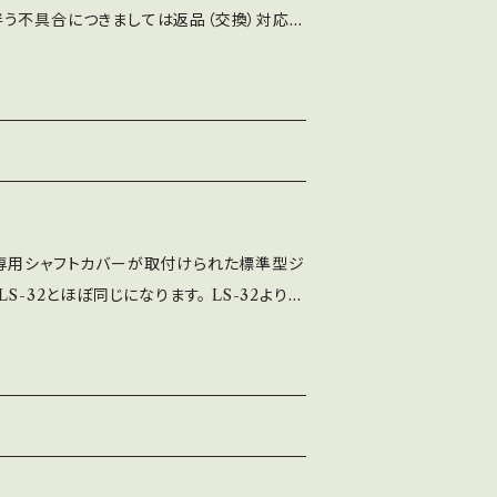
う不具合につきましては返品（交換）対応外
い致します。 LS-32-01-SCはLS-32-
ーが取付けられた標準型ジョイスティックで、
同じになります。 LS-32-01よりシャフト径
っては入力が軽く感じる場合があります。 部
田付けから組立まで全て社内で製造してお
LS-32-01-SC-SSと同じ部品構成となり
が付属します。 ※SC専用シャフトカバーは黒
にSC専用シャフトカバーが取付けられた標準型ジ
S-32とほぼ同じになります。 LS-32よりシ
い方によっては入力が軽く感じる場合があり
内で製造しており、半田付けから組立まで全
産しております。 SSベース（段付）とSE
が選べ、レバーパッキン黒が付属します。 ※写
ベースです。 ※SC専用シャフトカバーは黒のみ