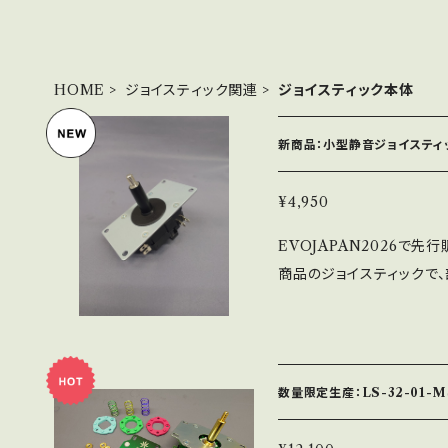
HOME
ジョイスティック関連
ジョイスティック本体
新商品：小型静音ジョイスティッ
¥4,950
EVOJAPAN2026で先
商品のジョイスティックで
半田付けから組立まで全
す。 ※LS-56を基準に
様になります。 ※シャフ
られます） ※ファストン
数量限定生産：LS-32-01-MS
ハーネスが必要となります