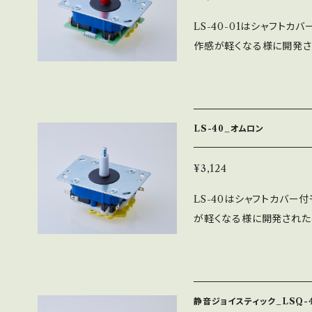
LS-40-01はシャフトカ
作感が軽くなる様に開発され
-32-01では操作感が少し
です。 部品は全て日本国
ての工程を社内工場で一貫生
ベース（フラット）の2種類
LS-40_オムロン
真は、LS-40-01-SE
り選べます。
¥3,124
LS-40はシャフトカバー
が軽くなる様に開発された標
では操作感が少し重いと感じ
は全て日本国内で製造して
社内工場で一貫生産しており
ット）の2種類が選べ、レバ
静音ジョイスティック_LSQ-