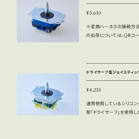
は別売りとなります。 ※写真
トカバーの色が選べます（全
¥5,610
※変換ハーネスの接続方法を
の出荷については、QRコー
に静音専用シャフト・スプ
スイッチを使用して静音用
ミツ工業初の標準型静音ジョ
独特の入力感のない感じが
ドライサーフ型ジョイスティック
作感を残しつつ静音化しま
ネスを別売りにした製品に
¥4,213
変換ハーネスが必要となり
通常使用しているシリコン
取付できません ※和柄パ
剤「ドライサーフ」を使用
す。 ハーベス社のドライ
耐久性が非常に高くカスタ
ベタになるという現象を軽減