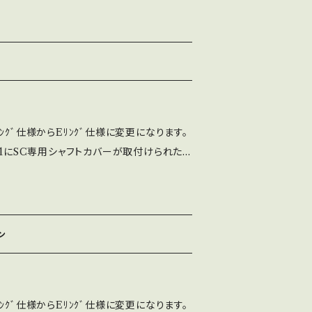
ります（ファストン端子タイプ） どのジョイス
、まずはLS-32を使用してください。 部品
おり、半田付けから組立まで全ての工程を
ます。 SSベース（段付）とSEベース（フラ
ーパッキン黒が付属します。 ※写真は、LS-3
ﾝｸﾞ仕様からEﾘﾝｸﾞ仕様に変更になります。
32-01にSC専用シャフトカバーが取付けられた
操作感はLS-32-01とほぼ同じになります。
ト径が多少細い分、使い方によっては入力が軽く
部品は全て日本国内で製造しており、半田付
を社内工場で一貫生産しております。 SSベ
ン
フラット）の2種類が選べ、レバーパッキン黒が
32-01-SC-SSベースです。 ※SC専用シャ
ﾝｸﾞ仕様からEﾘﾝｸﾞ仕様に変更になります。