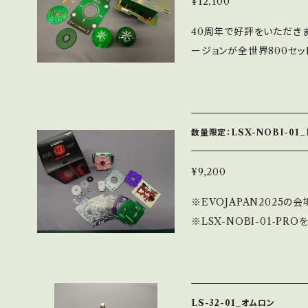
¥12,100
40周年で好評をいただきま
ージョンが全世界800セッ
を使用した部材や金メッキ仕
Bullet Top及びLB
多数入っております。 ※
認できます（日本語、英語、
数量限定：LSX-NOBI-01_E
¥9,200
※EVOJAPAN2025
※LSX-NOBI-01-P
レッドボックスです。 LSX
乾性潤滑剤（ドライサーフ
備した限定生産の特別モデル
限定Bullet Lever T
LS-32-01_オムロン