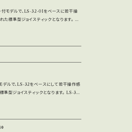
バー付モデルで、LS-32-01をベースに若干操
た標準型ジョイスティックとなります。 LS
重いと感じる方には、LS-40-01がおすすめ
内で製造しており、半田付けから組立まで全
産しております。 SSベース（段付）とSE
が選べ、レバーパッキン黒が付属します。 ※写
ベース（黒）です。 ※シャフトカバーの色が全7色よ
付モデルで、LS-32をベースにして若干操作感
準型ジョイスティックとなります。 LS-32
る方には、LS-40がおすすめです。 部品
おり、半田付けから組立まで全ての工程を
ます。 SSベース（段付）とSEベース（フラ
ーパッキン黒が付属します。 ※レバーボール
40