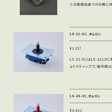
※お客様自身での分解に伴
となりますので、自己責任でお願
01にSC専用シャフトカバ
操作感はLS-32-01とほぼ
が多少細い分、使い方によ
LS-32-SC_オムロン
品は全て日本国内製で、半
ります。 ※ベース板以外は、
¥3,157
ます。 ※レバーパッキン黒
LS-32-SCはLS-32
のみ
ョイスティックで、操作感はL
ャフト径が多少細い分、使
ます。 部品は全て日本国
ての工程を社内工場で一貫生
ベース（フラット）の2種類
LS-40-01_オムロン
真は、LS-32-SC-SE
¥3,432