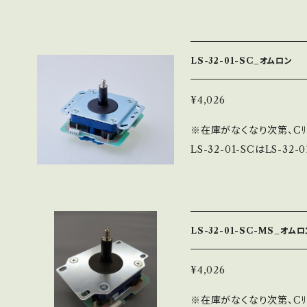
基準となる標準操作感とな
ティックにするか迷った方は
は全て日本国内で製造して
LS-32-01-SC_オムロン
社内工場で一貫生産しており
ット）の2種類が選べ、レバ
¥4,026
2-SEベースです。
※在庫がなくなり次第、Cﾘ
LS-32-01-SCはLS-
標準型ジョイスティックで、
LS-32-01よりシャフ
感じる場合があります。 
けから組立まで全ての工程
LS-32-01-SC-MS_オムロ
ース（段付）とSEベース（
付属します。 ※写真は、LS-
¥4,026
フトカバーは黒のみ。
※在庫がなくなり次第、Cﾘ