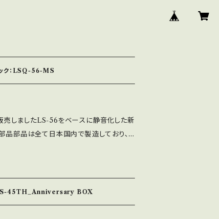
ク：LSQ-56-MS
行販売しましたLS-56をベースに静音化した新
、部品部品は全て日本国内で製造しており、
ての工程を社内工場で一貫生産しておりま
専用スプリングとガイド（八角）に変更した静音仕
トカバーの色は黒のみ（別売パーツで色は変え
端子仕様ですので、コネクタ接続する際は変換
-45TH_Anniversary BOX
。