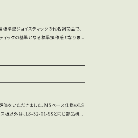
フ仕様）＊1・Bullet Lever Top＊1（ロゴ
スイッチ取付ガイド＊1（限定色紫）・SSベース
バーパッキンクリア＊1・目隠しワッシャー＊1・
工業製標準型ジョイスティックの代名詞商品で、
＊2 ベースシール＊7（通常仕様、限定仕様
ティックの基準となる標準操作感となります
パッキン黒＊1 STD用スプリング＊1・STD2
 どのジョイスティックにするか迷った方は、ま
20％弱スプリング＊1
してください。 部品は全て日本国内で製造してお
全ての工程を社内工場で一貫生産しており
SEベース（フラット）の2種類が選べ、レバーパ
は、LS-32-01-SSベースです。
評価をいただきました、MSベース仕様のLS
ース板以外は、LS-32-01-SSと同じ部品構成
単品販売は、行っておりません。 ※お客様自
つきましては返品（交換）対応外となります