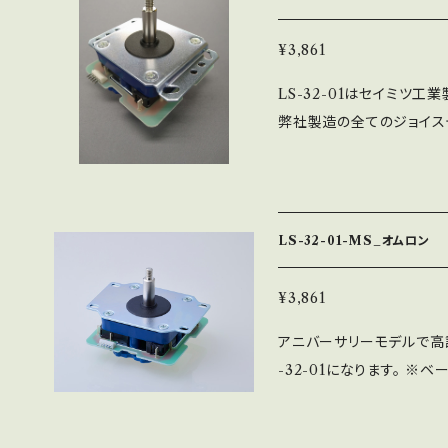
NOBI-01-PRO（ドライサー
入マット白仕様）・STD用
¥3,861
＊1・和柄パッキン白＊1 レ
LS-32-01はセイミツ
NTシャフト2㎜ワッシャー
弊社製造の全てのジョイス
等）・ステッカー＊1・レバー
（5Pコネクタ取付タイプ）
0％弱スプリング＊1・PRO
ずはLS-32-01を使用
り、半田付けから組立まで
ます。 SSベース（段付）と
LS-32-01-MS_オムロン
ッキン黒が付属します ※写真
¥3,861
アニバーサリーモデルで高
-32-01になります。 ※ベ
となります。 ※ベース板の
身での分解に伴う不具合に