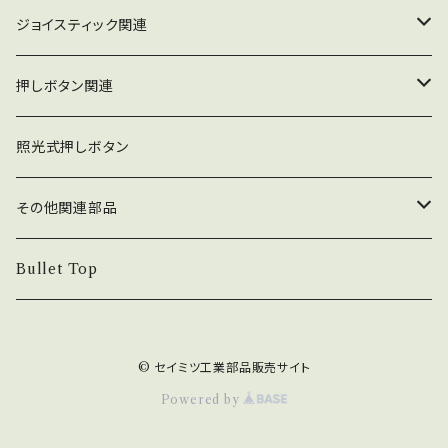
ジョイスティック関連
ジョイスティック本体
押しボタン関連
コネクタ接続型
ジョイスティック関連部品
押しボタン_30φ
照光式押しボタン
ファストン端子型
レバーボール
30φ_ネジ式
NOBIモデル関連
押しボタン_24φ
その他関連部品
単品部品（ジョイスティック）
30φ_差込式
24φ_ネジ式
単品部品（押しボタン）
電子部品
Bullet Top
24φ_差込式
チェリースイッチ仕様押しボタン
ステッカー
© セイミツ工業部品販売サイト
コネクタ・端子
Powered by