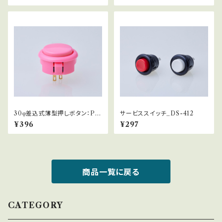
30φ差込式薄型押しボタン：PS
サービススイッチ_DS-412
-15
¥396
¥297
商品一覧に戻る
CATEGORY