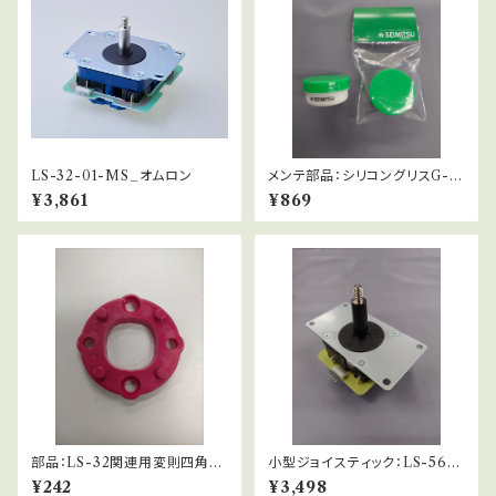
LS-32-01-MS_オムロン
メンテ部品：シリコングリスG-5
01（10g）
¥3,861
¥869
部品：LS-32関連用変則四角ガ
小型ジョイスティック：LS-56-0
イド(桃)
1
¥242
¥3,498