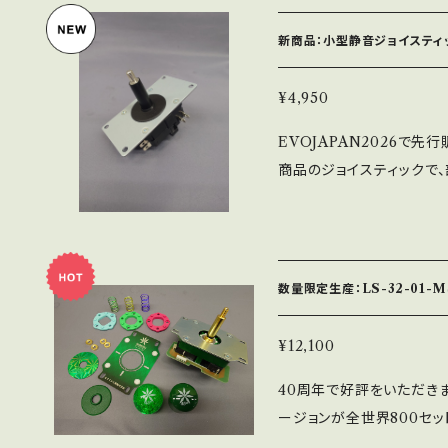
色ラインナップです。 ※和
新商品：小型静音ジョイスティッ
¥4,950
EVOJAPAN2026で先
商品のジョイスティックで
半田付けから組立まで全
す。 ※LS-56を基準に
様になります。 ※シャフ
られます） ※ファストン
数量限定生産：LS-32-01-MS
ハーネスが必要となります
¥12,100
40周年で好評をいただきま
ージョンが全世界800セッ
を使用した部材や金メッキ仕