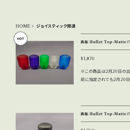
HOME
ジョイスティック関連
再販：Bullet Top-Matt
¥1,870
※この商品は2月20日の
前に指定されても2月20日の
アバブルの表面にマット塗
ンナップは10色となりま
マット仕様がおすすめです。
取付穴寸法は通常品と同じ
再販：Bullet Top-Matte