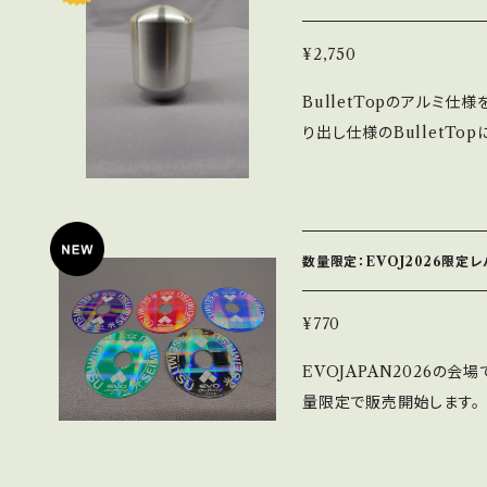
¥2,750
BulletTopのアルミ
り出し仕様のBulletT
で柔らかいバネの場合は跳
法は通常品と同じくＭ6での
常品31.94g）です。
数量限定：EVOJ2026限定レ
¥770
EVOJAPAN2026の
量限定で販売開始します。
い。 対応ジョイスティック：L
く）、LS-62-01、LSQ-