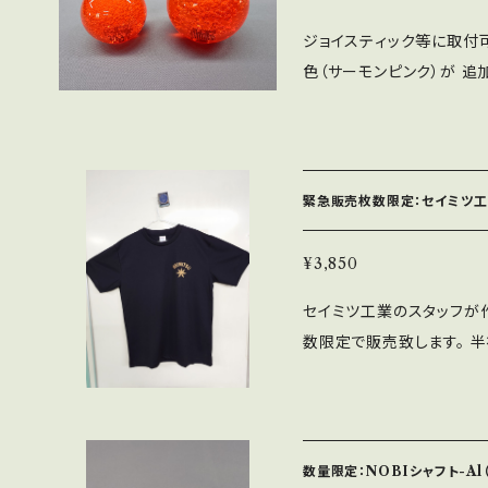
ジョイスティック等に取付
色（サーモンピンク）が 追加
49になります。 ※LB-49
寸法 ※泡の発泡状態は個
緊急販売枚数限定：セイミツ工
¥3,850
セイミツ工業のスタッフが
数限定で販売致します。 
S・M・L・XL・XXLの5
フ気分で夏をお過ごしくだ
イプの素材となります。 
数量限定：NOBIシャフト-Al