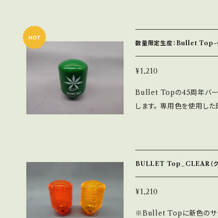
Bullet Top及びLB
多数入っております。 ※
認できます（日本語、英語、
数量限定生産：Bullet Top
¥1,210
Bullet Topの45周
します。 専用色を使用したB
容物とは別に側面印刷をし
BULLET Top_CLEAR（
¥1,210
※Bullet Topに新