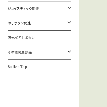
ジョイスティック関連
ジョイスティック本体
押しボタン関連
コネクタ接続型
ジョイスティック関連部品
押しボタン_30φ
照光式押しボタン
ファストン端子型
レバーボール
30φ_ネジ式
NOBIモデル関連
押しボタン_24φ
その他関連部品
単品部品（ジョイスティック）
30φ_差込式
24φ_ネジ式
単品部品（押しボタン）
電子部品
Bullet Top
24φ_差込式
チェリースイッチ仕様押しボタン
ステッカー
コネクタ・端子