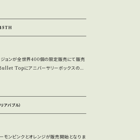
-39そして塗装スプリングなど限定仕様の部材が
内容物はQRコードを読み取っていただくと確
中国語、フランス語）
-45TH
年バージョンが全世界400個の限定販売にて販売
ullet Topにアニバーサリーボックスの内
た物になります。
クリアバブル）
色のサーモンピンクとオレンジが販売開始となりま