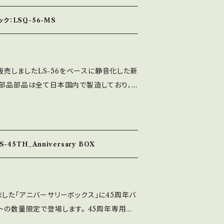
柄パッキンよりも厚い仕様となります。
ク：LSQ-56-MS
行販売しましたLS-56をベースに静音化した新
、部品部品は全て日本国内で製造しており、
ての工程を社内工場で一貫生産しておりま
専用スプリングとガイド（八角）に変更した静音仕
トカバーの色は黒のみ（別売パーツで色は変え
端子仕様ですので、コネクタ接続する際は変換
-45TH_Anniversary BOX
。
した「アニバーサリーボックス」に45周年バ
トの数量限定で登場します。 45周年専用色
様のNTシャフト、45周年のプリントをした