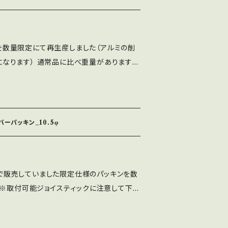
仕様を数量限定にて再生産しました（アルミの削
opになります） 通常品に比べ重量がありますの
ね返り入力に注意して下さい。 ※取付穴寸
取付となります。 ※単体重量は72.91g（通
バーパッキン_10.5φ
会場で販売していました限定仕様のパッキンを数
 ※取付可能ジョイスティックに注意して下さ
SX-NOBIシリーズ、LS-32関連（SC除
40、SELS-70X関連 ※紫・赤・青・緑・黒の全5