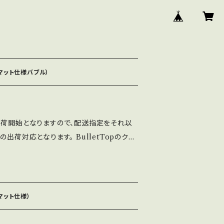
e（マット仕様バブル）
出荷開始となりますので、配送指定をそれ以
出荷対応となります。 BulletTopのクリ
装した数量限定仕様になります（カラーライ
す） 汗をかきやすい方や滑りが気になる方に
 ※傷が付きやすいので注意して下さい。 ※
くＭ6での取付となります。
（マット仕様）