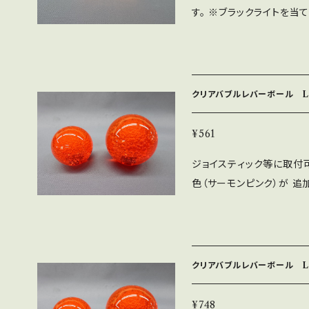
す。 ※ブラックライトを当
ので、専用の梱包箱などは
体差があります事を予めご
ーボールと同じ）になります
クリアバブルレバーボール L
¥561
ジョイスティック等に取付
色（サーモンピンク）が 追加
49になります。 ※LB-39
寸法 ※泡の発泡状態は個
クリアバブルレバーボール L
¥748