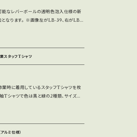
可能なレバーボールの透明色泡入仕様の新
となります。 ※画像左がLB-39、右がLB-
：クリア色（透明色泡入）外径45㎜（45φ）・M6
体差があります。
業スタッフTシャツ
作業時に着用しているスタッフTシャツを枚
半袖Tシャツで色は黒と緑の2種類、サイズは
種類となります。 この夏はセイミツ工業のスタッ
さい。 ※素材は汗でべた付きにくいドライタ
※サイズ感はサイズ表を参考にしてください。
（アルミ仕様）