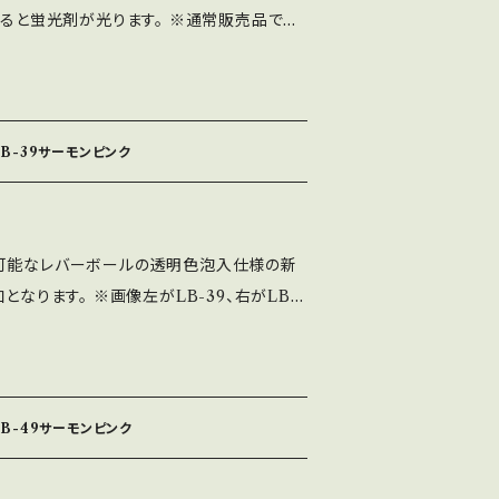
てると蛍光剤が光ります。 ※通常販売品です
ありません。 ※発泡具合につきましては個
了承ください。 ※取付穴径M6（通常のレバ
。
B-39サーモンピンク
可能なレバーボールの透明色泡入仕様の新
となります。 ※画像左がLB-39、右がLB-
：クリア色（透明色泡入）外径35㎜（45φ）・M6
体差があります。
B-49サーモンピンク