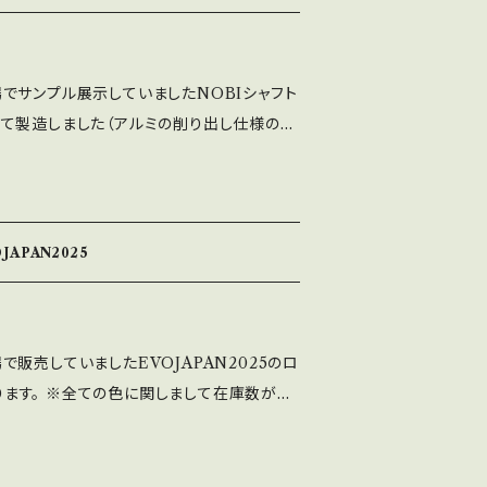
の会場でサンプル展示していましたNOBIシャフト
て製造しました（アルミの削り出し仕様のN
） 通常品に比べかなり軽量となりますで操作
差があります） ※7月18日18時から受注
始となります。 ※取付穴寸法は通常品と同じ
単体重量は17.67g（通常品48.17g）です。
OJAPAN2025
属品となります。
会場で販売していましたEVOJAPAN2025のロ
になります。 ※全ての色に関しまして在庫数が無
ります。 ※取付穴径M6（通常のレバーボー