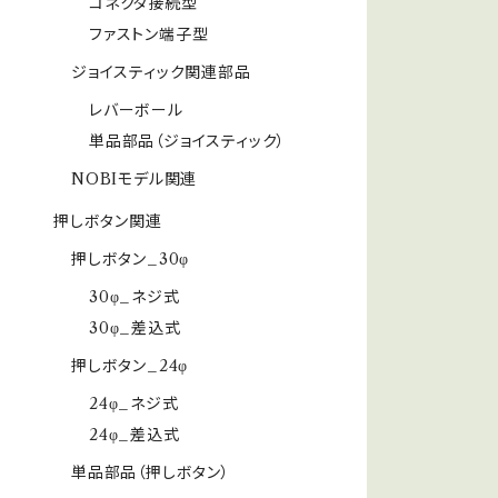
コネクタ接続型
ファストン端子型
ジョイスティック関連部品
レバーボール
単品部品（ジョイスティック）
NOBIモデル関連
押しボタン関連
押しボタン_30φ
30φ_ネジ式
30φ_差込式
押しボタン_24φ
24φ_ネジ式
24φ_差込式
単品部品（押しボタン）