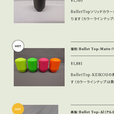
¥1,760
BulletTopソリッド
ります（カラーラインナップ
これからの季節指先に汗を
※傷が付きやすいので注意
くＭ6での取付となります。
復刻：Bullet Top-Matt
¥1,881
BulletTop-KEIK
す（カラーラインナップは黄
節指先に汗をかきやすいの
すいので注意して下さい。
となります。
再販：Bullet Top-Al（ア