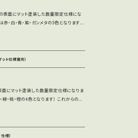
カラーの表面にマット塗装した数量限定仕様にな
は赤・白・青・紫・ガンメタの5色となります）
かきやすいのでマット仕様がおすすめです。
して下さい。 ※取付穴寸法は通常品と同じ
e（マット仕様蛍光）
OUの表面にマット塗装した数量限定仕様になりま
・緑・桃・橙の4色となります） これからの季
でマット仕様がおすすめです。 ※傷が付きや
 ※取付穴寸法は通常品と同じくＭ6での取付
ルミ仕様）