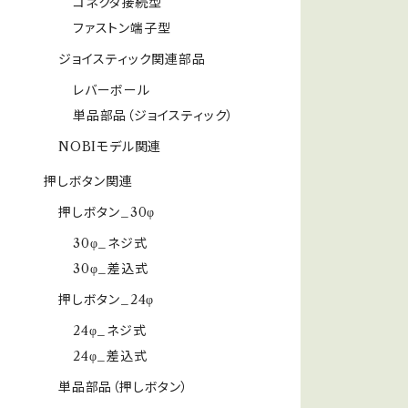
コネクタ接続型
ファストン端子型
ジョイスティック関連部品
レバーボール
単品部品（ジョイスティック）
NOBIモデル関連
押しボタン関連
押しボタン_30φ
30φ_ネジ式
30φ_差込式
押しボタン_24φ
24φ_ネジ式
24φ_差込式
単品部品（押しボタン）