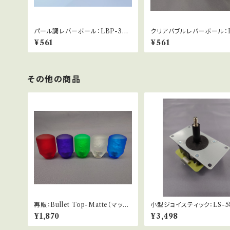
パール調レバーボール：LBP-35
クリアバブルレバーボール：L
（赤・青・緑）
9
¥561
¥561
その他の商品
再販：Bullet Top-Matte（マット
小型ジョイスティック：LS-58
仕様バブル）
MS
¥1,870
¥3,498