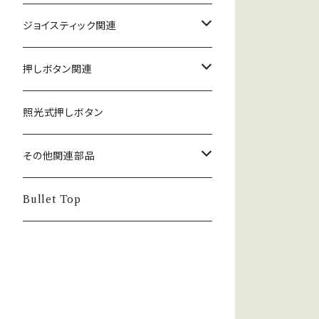
ジョイスティック関連
ジョイスティック本体
押しボタン関連
コネクタ接続型
ジョイスティック関連部品
押しボタン_30φ
照光式押しボタン
ファストン端子型
レバーボール
30φ_ネジ式
NOBIモデル関連
押しボタン_24φ
その他関連部品
単品部品（ジョイスティック）
30φ_差込式
24φ_ネジ式
単品部品（押しボタン）
電子部品
Bullet Top
24φ_差込式
チェリースイッチ仕様押しボタン
ステッカー
コネクタ・端子