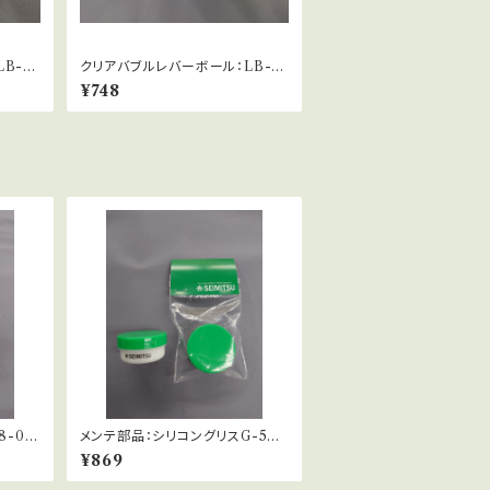
B-3
クリアバブルレバーボール：LB-4
9
¥748
-01-
メンテ部品：シリコングリスG-501
（10g）
¥869