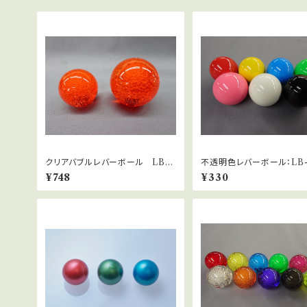
クリアバブルレバーボール LB-4
不透明色レバーボール：LB-
9サーモンピンク
B-35
¥748
¥330