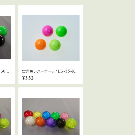
30・L
蛍光色レバーボール：LB-35-KE
IKOU
¥352