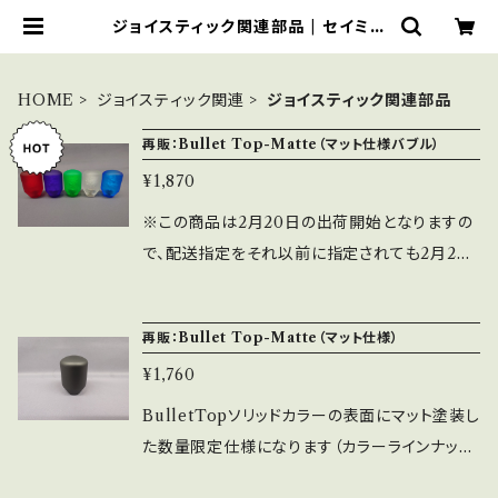
ジョイスティック関連部品 | セイミツ
工業部品販売サイト
HOME
ジョイスティック関連
ジョイスティック関連部品
再販：Bullet Top-Matte（マット仕様バブル）
¥1,870
※この商品は2月20日の出荷開始となりますの
で、配送指定をそれ以前に指定されても2月20
日の出荷対応となります。 BulletTopのクリア
バブルの表面にマット塗装した数量限定仕様に
再販：Bullet Top-Matte（マット仕様）
なります（カラーラインナップは10色となりま
¥1,760
す） 汗をかきやすい方や滑りが気になる方にマ
ット仕様がおすすめです。 ※傷が付きやすいので
BulletTopソリッドカラーの表面にマット塗装し
注意して下さい。 ※取付穴寸法は通常品と同じ
た数量限定仕様になります（カラーラインナップ
くＭ6での取付となります。
は赤・白・青・紫・ガンメタの5色となります） これ