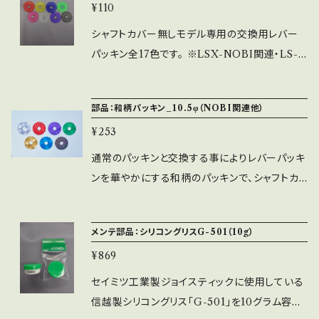
¥110
す）。 ノビモデル（STD）の四角に近い形状に設
計しています。
シャフトカバー無しモデル専用の交換用レバー
パッキン全17色です。 ※LSX-NOBI関連・LS-3
2関連・LSQ-40・LS-62-01・SELS-70X関連に
取付可能です。 ※カラーの漢字表記は不透明、
部品：和柄パッキン_10.5φ（NOBI関連他）
カタカナ表記は透明色となります。 ※シャフトカ
¥253
バー付きモデルには取付できません。
通常のパッキンと交換する事によりレバーパッキ
ンを華やかにする和柄のパッキンで、シャフトカ
バー無モデルの全てのジョイスティックに交換可
能です。 ※取付可能ジョイスティックに注意して
メンテ部品：シリコングリスG-501（10g）
下さい。 対応ジョイスティック：LSX-NOBIシリ
¥869
ーズ、LS-32関連（SC除く）、LS-62-01、LSQ-4
0、SELS-70X関連 ※赤・青・緑・紫・金・銀・黒・
セイミツ工業製ジョイスティックに使用している
白・桃の全7色ラインナップです。 厚さ1.0㎜・大き
信越製シリコングリス「G-501」を10グラム容器
さ43φで穴径10.5φのサイズになります。