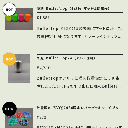
からの季節指先に汗をかきやすいのでマット仕
復刻：Bullet Top-Matte（マット仕様蛍光）
様がおすすめです。 ※傷が付きやすいので注意
¥1,881
して下さい。 ※取付穴寸法は通常品と同じくＭ6
での取付となります。
BulletTop-KEIKOUの表面にマット塗装した
数量限定仕様になります（カラーラインナップは
黄・緑・桃・橙の4色となります） これからの季節
指先に汗をかきやすいのでマット仕様がおすす
再販：Bullet Top-Al（アルミ仕様）
めです。 ※傷が付きやすいので注意して下さい。
¥2,750
※取付穴寸法は通常品と同じくＭ6での取付と
なります。
BulletTopのアルミ仕様を数量限定にて再生
産しました（アルミの削り出し仕様のBulletTo
pになります） 通常品に比べ重量がありますの
で柔らかいバネの場合は跳ね返り入力に注意し
数量限定：EVOJ2026限定レバーパッキン_10.5φ
て下さい。 ※取付穴寸法は通常品と同じくＭ6
¥770
での取付となります。 ※単体重量は72.91g（通
常品31.94g）です。