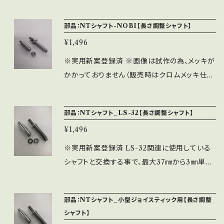
に小分けにした商品になります。 ※一番多く使
用しているNOBIモデルで約1g～1.5gを使用し
部品：NTシャフト-NOBI【長さ調整シャフト】
ておりますので、これ1個で8～10台分のメンテナ
¥1,496
ンスが可能です。 ※軟膏を塗布する様に指です
くって、架台に塗ってください。 ※社内で小分け
※実用新案登録済 ※画像は試作の為、メッキが
販売している製品ですので、ケースに型番等の
かかっておりません（販売時はクロムメッキ仕様
記載はありません。 ※保管に関しましては、必ず
です）。 ノビモデル「LSX-NOBI-01-PRO・ST
冷暗所で保管して下さい。
D」「LSXQ-NOBI-01」に使用しているシャフト
部品：NTシャフト_LS-32【長さ調整シャフト】
と交換する事で、最大37㎜から3㎜単位で6㎜
¥1,496
（最短31㎜）まで短くする事ができるシャフトで
す。 内容物：ジョイント1本・3㎜ワッシャー2個・N
※実用新案登録済 LS-32関連に使用している
T-NOBIシャフト1本・Eリング1個 ※ワッシャー
シャフトと交換する事で、最大37㎜から3㎜単位
を足すことにより更に長くすることは可能です
で6㎜（最短31㎜）まで短くする事ができるシャフ
が、ジョイントとの連結部分が9㎜以上確保でき
トです。 内容物：ジョイント1本・3㎜ワッシャー2
部品：NTシャフト_小型ジョイスティック用【長さ調整
ていない場合は耐久値が著しく落ちる為、保証
個・NT-LS-32シャフト1本・Eリング1個 ※ワッ
シャフト】
外となりますので自己責任にて行って下さい。
シャーを足すことにより更に長くすることは可能