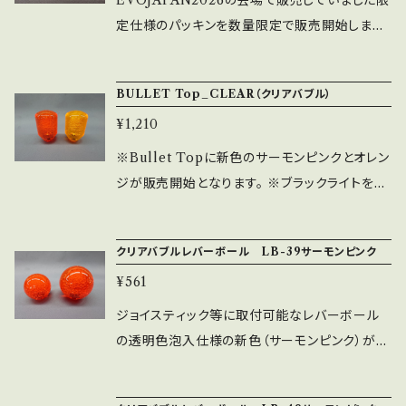
EVOJAPAN2026の会場で販売していました限
定仕様のパッキンを数量限定で販売開始します。
※取付可能ジョイスティックに注意して下さい。
対応ジョイスティック：LSX-NOBIシリーズ、LS
BULLET Top_CLEAR（クリアバブル）
-32関連（SC除く）、LS-62-01、LSQ-40、SELS
¥1,210
-70X関連 ※紫・赤・青・緑・黒の全5色ラインナ
ップです。 ※和柄パッキンよりも厚い仕様となり
※Bullet Topに新色のサーモンピンクとオレン
ます。
ジが販売開始となります。 ※ブラックライトを当
てると蛍光剤が光ります。 ※通常販売品ですの
で、専用の梱包箱などはありません。 ※発泡具
クリアバブルレバーボール LB-39サーモンピンク
合につきましては個体差があります事を予めご
¥561
了承ください。 ※取付穴径M6（通常のレバーボ
ールと同じ）になります。
ジョイスティック等に取付可能なレバーボール
の透明色泡入仕様の新色（サーモンピンク）が
追加となります。 ※画像左がLB-39、右がLB-4
9になります。 ※LB-39：クリア色（透明色泡入）