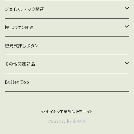
さい（LS-55関連には取付不可）。
9㎜以上確保できていない場合は耐久値が著し
ジョイスティック関連
く落ちる為、保証外となりますので自己責任にて
行って下さい。 ※Eリング仕様（予備Eリング1個
ジョイスティック本体
押しボタン関連
付属）
コネクタ接続型
ジョイスティック関連部品
押しボタン_30φ
照光式押しボタン
ファストン端子型
レバーボール
30φ_ネジ式
NOBIモデル関連
押しボタン_24φ
その他関連部品
単品部品（ジョイスティック）
30φ_差込式
24φ_ネジ式
単品部品（押しボタン）
電子部品
Bullet Top
24φ_差込式
チェリースイッチ仕様押しボタン
ステッカー
© セイミツ工業部品販売サイト
コネクタ・端子
Powered by