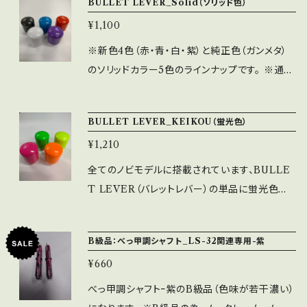
BULLET LEVER_Solid（ソリッド色）
しては個体差があります事を予めご了承くださ
¥1,100
い。 ※取付穴径M6（通常のレバーボールと同
じ）になります。
※新色4色（赤・青・白・紫）と純正色（ガンメタ）
のソリッドカラー5色のラインナップです。 ※通常
販売品ですので、専用の梱包箱などはありませ
ん。 ※別売りのNTシャフトを使用して長さを調
BULLET LEVER_KEIKOU（蛍光色）
整する事により、レバーを倒すときの重さを微調
¥1,210
整できます。 ※取付穴径M6（通常のレバーボー
ルと同じ）
全てのノビモデルに搭載されています、BULLE
T LEVER（バレットレバー）の単品に蛍光色が
追加販売開始となります。 ※全4色（イエロー・
グリーン・ピンク・オレンジ）のラインナップです。
B級品：べっ甲調シャフト_LS-32関連専用-紫
※通常販売品ですので、専用の梱包箱などはあ
¥660
りません。 ※別売りのNTシャフトを使用して長
さを調整する事により、レバーを倒すときの重さ
べっ甲調シャフトｰ紫のB級品（色味が若干濃い）
（荷重軸）を微調整できます。 ※取付穴径M6（通