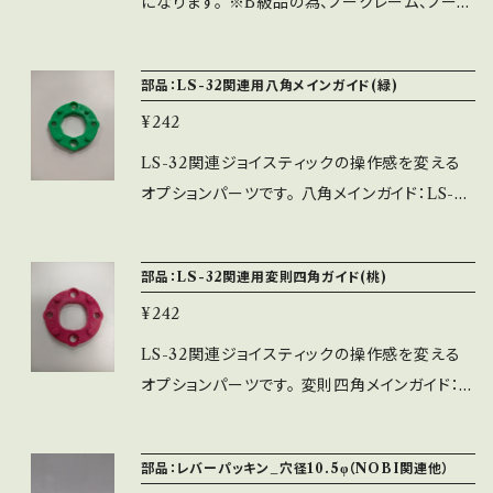
になります。 ※B級品の為、ノークレーム、ノーリ
常のレバーボールと同じ）
ターンでお願い致します。 ※クリアコーティング
を一番表にしていますので、キズには強くなって
部品：LS-32関連用八角メインガイド(緑)
おりますが取り扱いには十分注意して下さい。
¥242
※通常のLS-32用シャフトに4層のコーティング
を施す仕様となります（Eリング仕様です） ※メ
LS-32関連ジョイスティックの操作感を変える
タル軸受は、軸受の穴径の関係上取付できませ
オプションパーツです。 八角メインガイド：LS-32
ん。
関連専用で、純正パーツの四角より八方向の操
作感が分かりやすくなります。 ノビモデル（PR
部品：LS-32関連用変則四角ガイド(桃)
O）の八角に近い形状に設計しています。
¥242
LS-32関連ジョイスティックの操作感を変える
オプションパーツです。 変則四角メインガイド：L
S-32関連専用で、純正パーツの四角より上下左
右の四方向に溝が付いているため上下左右の操
部品：レバーパッキン_穴径10.5φ（NOBI関連他）
作感が分かりやすくなります（個人差はありま