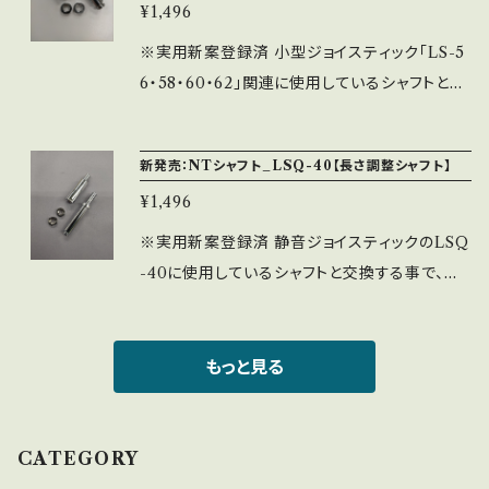
※シャフトを更に短くしたい方は、別売りの「LS-
¥1,496
ですが、ジョイントとの連結部分が9㎜以上確保
32用レバージョイント」をご購入下さい。 ※Eリ
できていない場合は耐久値が著しく落ちる為、保
※実用新案登録済 小型ジョイスティック「LS-5
ング仕様（予備Eリング1個付属） ※ノビモデル以
証外となりますので自己責任にて行って下さい。
6・58・60・62」関連に使用しているシャフトと交
外での取付は出来ない為、お手持ちのジョイステ
※シャフトを更に短くしたい方は、別売りの「LS-
換する事で、最大37㎜から3㎜単位で6㎜（最短3
ィックの型を必ず確認の上、ご注文ください。
32用レバージョイント」をご購入下さい。 ※Eリ
1㎜）まで短くする事ができるシャフトです。 内容
新発売：NTシャフト_LSQ-40【長さ調整シャフト】
ング仕様（予備Eリング1個付属） ※LS-32関連
物：ジョイント1本・3㎜ワッシャー2個・NT-小型J
以外での取付は出来ない為、お手持ちのジョイ
¥1,496
S用シャフト1本・Eリング1個 ※ワッシャーを足す
スティックの型を必ず確認の上、ご注文ください
ことにより更に長くすることは可能ですが、ジョ
※実用新案登録済 静音ジョイスティックのLSQ
（SC用のシャフトカバーは取付不可）。
イントとの連結部分が9㎜以上確保できていない
-40に使用しているシャフトと交換する事で、最
場合は耐久値が著しく落ちる為、保証外となり
大37㎜から3㎜単位で6㎜（最短31㎜）まで短く
ますので自己責任にて行って下さい。 ※シャフト
する事ができるシャフトです。 内容物：ジョイント
を更に短くしたい方は、別売りの「LS-32用レバ
1本・3㎜ワッシャー2個・NT-LSQ-40シャフト1
もっと見る
ージョイント」をご購入下さい。 ※Eリング仕様
本・Eリング1個 ※LSQ-40・LS-40関連及び40
（予備Eリング1個付属） ※「LS-56・58・60・62」
D-01に使用可能です（シャフトカバーは取付不
関連以外での取付は出来ない為、お手持ちのジ
可）。 ※ワッシャーを足すことにより更に長くす
CATEGORY
ョイスティックの型を必ず確認の上、ご注文くだ
ることは可能ですが、ジョイントとの連結部分が