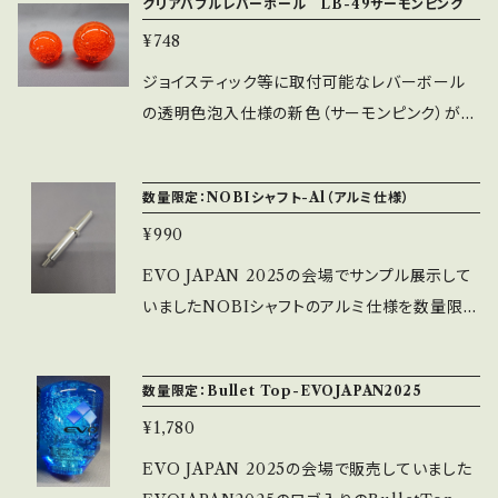
クリアバブルレバーボール LB-49サーモンピンク
外径35㎜（45φ）・M6寸法 ※泡の発泡状態は個
¥748
体差があります。
ジョイスティック等に取付可能なレバーボール
の透明色泡入仕様の新色（サーモンピンク）が
追加となります。 ※画像左がLB-39、右がLB-4
9になります。 ※LB-49：クリア色（透明色泡入）
数量限定：NOBIシャフト-Al（アルミ仕様）
外径45㎜（45φ）・M6寸法 ※泡の発泡状態は個
¥990
体差があります。
EVO JAPAN 2025の会場でサンプル展示して
いましたNOBIシャフトのアルミ仕様を数量限定
にて製造しました（アルミの削り出し仕様のNO
BIシャフトになります） 通常品に比べかなり軽
数量限定：Bullet Top-EVOJAPAN2025
量となりますで操作感がかなり変わります（個
¥1,780
人差があります） ※7月18日18時から受注開始
で7月22日に出荷開始となります。 ※取付穴寸
EVO JAPAN 2025の会場で販売していました
法は通常品と同じくＭ6での取付となります。 ※