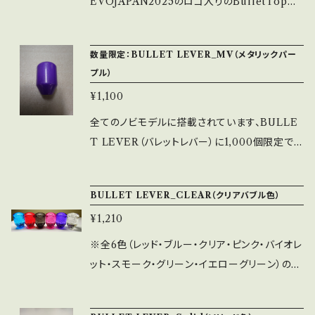
EVOJAPAN2025のロゴ入りのBulletTopに
単体重量は17.67g（通常品48.17g）です。 ※Eリ
なります。 ※全ての色に関しまして在庫数が無
ング（M6）1個が付属品となります。
くなり次第、販売終了となります。 ※取付穴径M
数量限定：BULLET LEVER_MV（メタリックパー
6（通常のレバーボール等と同じ）になります。
プル）
¥1,100
全てのノビモデルに搭載されています、BULLE
T LEVER（バレットレバー）に1,000個限定でメ
タリックパープルが登場。 ※メタリックパープル
のみのラインナップです。 ※通常販売品ですの
BULLET LEVER_CLEAR（クリアバブル色）
で、専用の梱包箱などはありません。 ※別売り
¥1,210
のNTシャフトを使用して長さを調整する事によ
り、レバーを倒すときの重さ（荷重軸）を微調整で
※全6色（レッド・ブルー・クリア・ピンク・バイオレ
きます。 ※取付穴径M6（通常のレバーボールと
ット・スモーク・グリーン・イエローグリーン）のラ
同じ）
インナップです。 ※通常販売品ですので、専用の
梱包箱などはありません。 ※発泡具合につきま