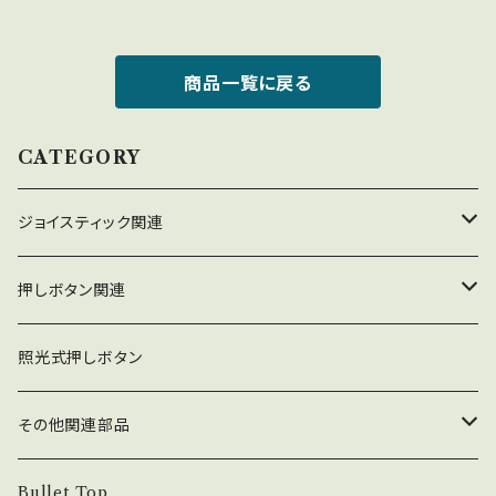
商品一覧に戻る
CATEGORY
ジョイスティック関連
ジョイスティック本体
押しボタン関連
コネクタ接続型
ジョイスティック関連部品
押しボタン_30φ
照光式押しボタン
ファストン端子型
レバーボール
30φ_ネジ式
NOBIモデル関連
押しボタン_24φ
その他関連部品
単品部品（ジョイスティック）
30φ_差込式
24φ_ネジ式
単品部品（押しボタン）
電子部品
Bullet Top