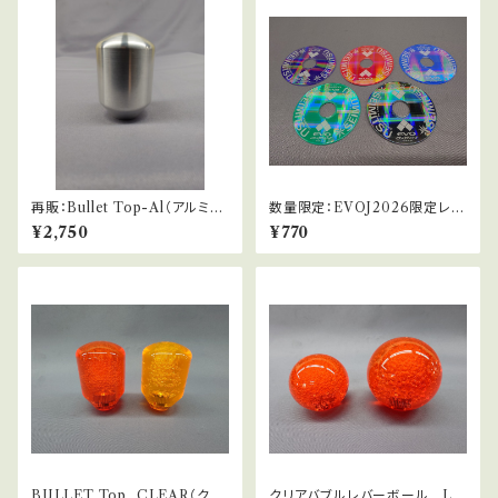
再販：Bullet Top-Al（アルミ仕
数量限定：EVOJ2026限定レバ
様）
ーパッキン_10.5φ
¥2,750
¥770
BULLET Top_CLEAR（クリ
クリアバブルレバーボール LB