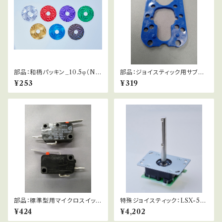
部品：和柄パッキン_10.5φ（NO
部品：ジョイスティック用サブガ
BI関連他）
イド_ビスナシ
¥253
¥319
部品：標準型用マイクロスイッチ
特殊ジョイスティック：LSX-57-
_オムロン
01-SE
¥424
¥4,202