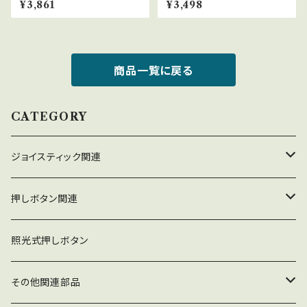
¥3,861
¥3,498
商品一覧に戻る
CATEGORY
ジョイスティック関連
ジョイスティック本体
押しボタン関連
コネクタ接続型
ジョイスティック関連部品
押しボタン_30φ
照光式押しボタン
ファストン端子型
レバーボール
30φ_ネジ式
NOBIモデル関連
押しボタン_24φ
その他関連部品