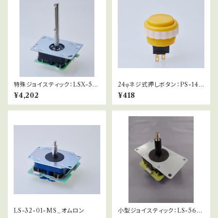
特殊ジョイスティック：LSX-57-
24φネジ式押しボタン：PS-14-
01-SE
DN
¥4,202
¥418
LS-32-01-MS_オムロン
小型ジョイスティック：LS-56-0
1