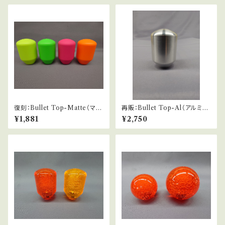
復刻：Bullet Top-Matte（マッ
再販：Bullet Top-Al（アルミ仕
ト仕様蛍光）
様）
¥1,881
¥2,750