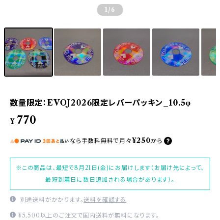
1
/6
数量限定：EVOJ2026限定レバーパッキン_10.5φ
770
¥
¥250
なら
手数料無料で
月々
から
※この商品は、最短で8月21日(金)にお届けします（お届け先によって、
最短到着日に数日追加される場合があります）。
別途送料がかかります。
送料を確認する
¥5,500以上のご注文で国内送料が無料になります。