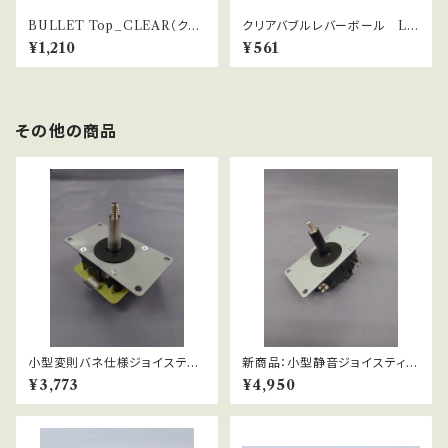
BULLET Top_CLEAR（クリ
クリアバブルレバーボール LB
アバブル）
-39サーモンピンク
¥1,210
¥561
その他の商品
小型変則バネ仕様ジョイスティ
新商品：小型静音ジョイスティッ
ック：LSH-56-01
ク：LSQ-56-MS
¥3,773
¥4,950