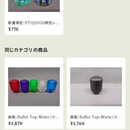
数量限定：EVOJ2026限定レバ
ーパッキン_10.5φ
¥770
同じカテゴリの商品
再販：Bullet Top-Matte（マッ
再販：Bullet Top-Matte（マッ
ト仕様バブル）
ト仕様）
¥1,870
¥1,760