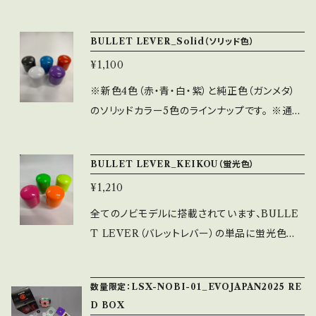
同じ）
インナップです。 ※通常販売品ですので、専用の
梱包箱などはありません。 ※発泡具合につきま
BULLET LEVER_Solid（ソリッド色）
しては個体差があります事を予めご了承くださ
¥1,100
い。 ※取付穴径M6（通常のレバーボールと同
じ）になります。
※新色4色（赤・青・白・紫）と純正色（ガンメタ）
のソリッドカラー5色のラインナップです。 ※通常
販売品ですので、専用の梱包箱などはありませ
ん。 ※別売りのNTシャフトを使用して長さを調
BULLET LEVER_KEIKOU（蛍光色）
整する事により、レバーを倒すときの重さを微調
¥1,210
整できます。 ※取付穴径M6（通常のレバーボー
ルと同じ）
全てのノビモデルに搭載されています、BULLE
T LEVER（バレットレバー）の単品に蛍光色が
追加販売開始となります。 ※全4色（イエロー・
グリーン・ピンク・オレンジ）のラインナップです。
数量限定：LSX-NOBI-01_EVOJAPAN2025 RE
※通常販売品ですので、専用の梱包箱などはあ
D BOX
りません。 ※別売りのNTシャフトを使用して長