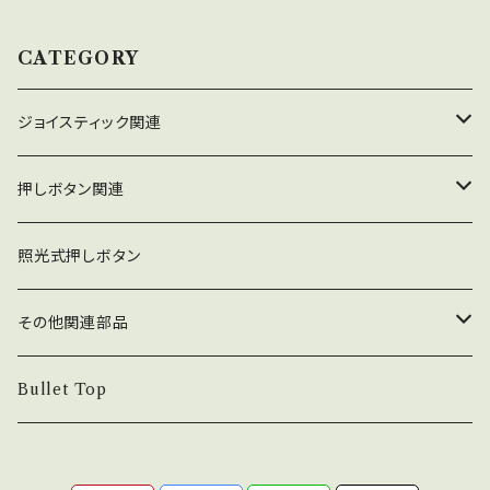
CATEGORY
ジョイスティック関連
ジョイスティック本体
押しボタン関連
コネクタ接続型
ジョイスティック関連部品
押しボタン_30φ
照光式押しボタン
ファストン端子型
レバーボール
30φ_ネジ式
NOBIモデル関連
押しボタン_24φ
その他関連部品
単品部品（ジョイスティック）
30φ_差込式
24φ_ネジ式
単品部品（押しボタン）
電子部品
Bullet Top
24φ_差込式
チェリースイッチ仕様押しボタン
ステッカー