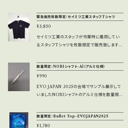
（ボディ全2色）の新商品押しボタンです。 ※蛍光
剤が入っておりますので、LEDやブラックライト
緊急販売枚数限定：セイミツ工業スタッフTシャツ
でかなり光ります。 ※使用スイッチ：MM9-3-A
¥3,850
U
セイミツ工業のスタッフが作業時に着用してい
るスタッフTシャツを枚数限定で販売致します。
半袖Tシャツで色は黒と緑の2種類、サイズはS・
M・L・XL・XXLの5種類となります。 この夏はセ
数量限定：NOBIシャフト-Al（アルミ仕様）
イミツ工業のスタッフ気分で夏をお過ごしくださ
¥990
い。 ※素材は汗でべた付きにくいドライタイプの
素材となります。 ※サイズ感はサイズ表を参考
EVO JAPAN 2025の会場でサンプル展示して
にしてください。
いましたNOBIシャフトのアルミ仕様を数量限定
にて製造しました（アルミの削り出し仕様のNO
BIシャフトになります） 通常品に比べかなり軽
数量限定：Bullet Top-EVOJAPAN2025
量となりますで操作感がかなり変わります（個
¥1,780
人差があります） ※7月18日18時から受注開始