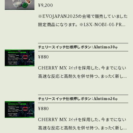
¥9,200
さを調整する事により、レバーを倒すときの重さ
（荷重軸）を微調整できます。 ※取付穴径M6（通
※EVOJAPAN2025の会場で販売していました
常のレバーボールと同じ）
限定商品になります。 ※LSX-NOBI-01-PRO
を改造する為のパーツを取り揃えた2025版レッ
ドボックスです。 LSX-NOBI-01-PROを通常の
チェリースイッチ仕様押しボタン：Alutimo30φ
グリスではなく速乾性潤滑剤（ドライサーフ）を
¥880
使用したモデルで、NTシャフトを標準装備した
限定生産の特別モデルになります（EVO JAPA
CHERRY MX ｽｲｯﾁを採用した、今までにない
N2025のロゴ入限定Bullet Lever Topのマ
高速な反応と高耐久を併せ持つ、まったく新しい
ット白仕様が付属します） 内容物： LSX-NOBI
ボタンが登場しました。 ホットスワップ対応でC
-01-PRO（ドライサーフ仕様）＊1・Bullet Leve
HERRY MX互換スイッチに交換可能です。 別
チェリースイッチ仕様押しボタン：Alutimo24φ
r Top＊1（ロゴ入マット白仕様）・STD用スイッ
売りのワッシャーを挟むことで、より入力位置の
チ取付ガイド＊1（限定色紫）・SSベース＊1・和柄
¥880
深いスイッチのも対応できます。 ※取付穴30φ
パッキン白＊1 レバーパッキンクリア＊1・目隠し
※ﾈｼﾞ式ﾀｲﾌﾟ ※CHERRY MX銀軸仕様
CHERRY MX ｽｲｯﾁを採用した、今までにない
ワッシャー＊1・NTシャフト2㎜ワッシャー＊2 ベ
【注意】 ・CHERRY MX ｽｲｯﾁはｱｸﾁｭｴｰｼｮﾝﾎﾟｲ
高速な反応と高耐久を併せ持つ、まったく新しい
ースシール＊7（通常仕様、限定仕様等）・ステッ