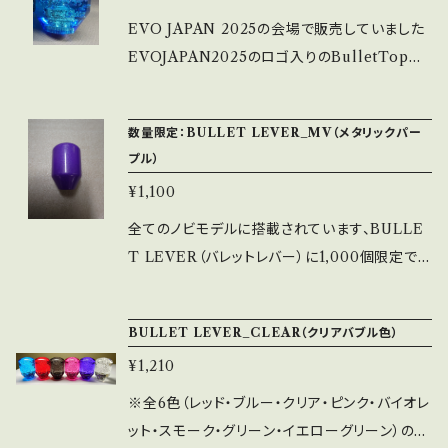
で7月22日に出荷開始となります。 ※取付穴寸
EVO JAPAN 2025の会場で販売していました
法は通常品と同じくＭ6での取付となります。 ※
EVOJAPAN2025のロゴ入りのBulletTopに
単体重量は17.67g（通常品48.17g）です。 ※Eリ
なります。 ※全ての色に関しまして在庫数が無
ング（M6）1個が付属品となります。
くなり次第、販売終了となります。 ※取付穴径M
数量限定：BULLET LEVER_MV（メタリックパー
6（通常のレバーボール等と同じ）になります。
プル）
¥1,100
全てのノビモデルに搭載されています、BULLE
T LEVER（バレットレバー）に1,000個限定でメ
タリックパープルが登場。 ※メタリックパープル
のみのラインナップです。 ※通常販売品ですの
BULLET LEVER_CLEAR（クリアバブル色）
で、専用の梱包箱などはありません。 ※別売り
¥1,210
のNTシャフトを使用して長さを調整する事によ
り、レバーを倒すときの重さ（荷重軸）を微調整で
※全6色（レッド・ブルー・クリア・ピンク・バイオレ
きます。 ※取付穴径M6（通常のレバーボールと
ット・スモーク・グリーン・イエローグリーン）のラ