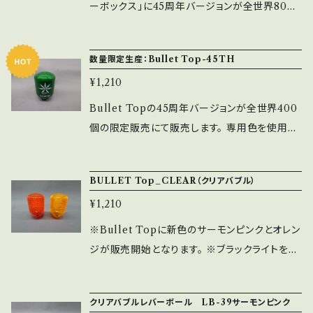
仕様ですので、コネクタ接続する際は変換ハー
ーボックス」に45周年バージョンが全世界800
ネスが必要となります。
セットの数量限定で登場します。 45周年専用色
を使用した部材や金メッキ仕様のNTシャフト、4
数量限定生産：Bullet Top-45TH
5周年のプリントをしたBullet Top及びLB-39
¥1,210
そして塗装スプリングなど限定仕様の部材が多
数入っております。 ※内容物はQRコードを読み
Bullet Topの45周年バージョンが全世界400
取っていただくと確認できます（日本語、英語、中
個の限定販売にて販売します。 専用色を使用し
国語、フランス語）
たBullet Topにアニバーサリーボックスの内容
物とは別に側面印刷をした物になります。
BULLET Top_CLEAR（クリアバブル）
¥1,210
※Bullet Topに新色のサーモンピンクとオレン
ジが販売開始となります。 ※ブラックライトを当
てると蛍光剤が光ります。 ※通常販売品ですの
で、専用の梱包箱などはありません。 ※発泡具
クリアバブルレバーボール LB-39サーモンピンク
合につきましては個体差があります事を予めご