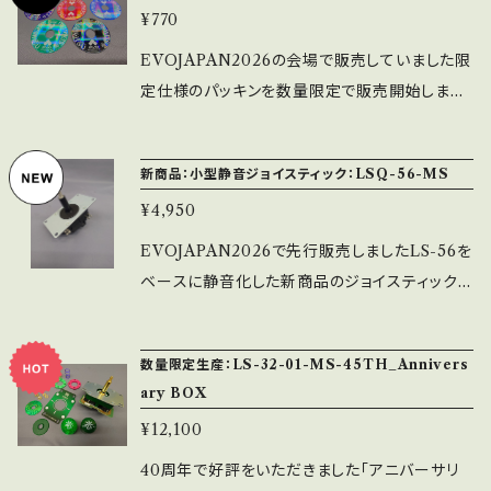
¥770
での取付となります。 ※単体重量は72.91g（通
常品31.94g）です。
EVOJAPAN2026の会場で販売していました限
定仕様のパッキンを数量限定で販売開始します。
※取付可能ジョイスティックに注意して下さい。
対応ジョイスティック：LSX-NOBIシリーズ、LS
新商品：小型静音ジョイスティック：LSQ-56-MS
-32関連（SC除く）、LS-62-01、LSQ-40、SELS
¥4,950
-70X関連 ※紫・赤・青・緑・黒の全5色ラインナ
ップです。 ※和柄パッキンよりも厚い仕様となり
EVOJAPAN2026で先行販売しましたLS-56を
ます。
ベースに静音化した新商品のジョイスティック
で、部品部品は全て日本国内で製造しており、半
田付けから組立まで全ての工程を社内工場で一
数量限定生産：LS-32-01-MS-45TH_Annivers
貫生産しております。 ※LS-56を基準に専用ス
ary BOX
プリングとガイド（八角）に変更した静音仕様に
¥12,100
なります。 ※シャフトカバーの色は黒のみ（別売
パーツで色は変えられます） ※ファストン端子
40周年で好評をいただきました「アニバーサリ