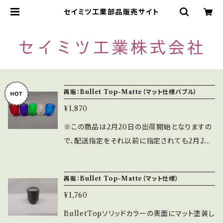
セイミツ工業部品販売サイト
再販：Bullet Top-Matte（マット仕様バブル）
¥1,870
※この商品は2月20日の出荷開始となりますの
で、配送指定をそれ以前に指定されても2月20
日の出荷対応となります。 BulletTopのクリア
バブルの表面にマット塗装した数量限定仕様に
再販：Bullet Top-Matte（マット仕様）
なります（カラーラインナップは10色となりま
¥1,760
す） 汗をかきやすい方や滑りが気になる方にマ
ット仕様がおすすめです。 ※傷が付きやすいので
BulletTopソリッドカラーの表面にマット塗装し