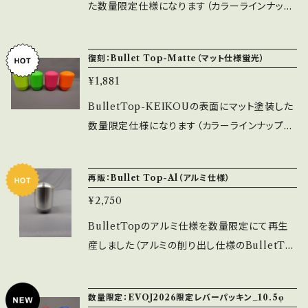
注意して下さい。 ※取付穴寸法は通常品と同じ
た数量限定仕様になります（カラーラインナップ
くＭ6での取付となります。
は赤・白・青・紫・ガンメタの5色となります） これ
からの季節指先に汗をかきやすいのでマット仕
復刻：Bullet Top-Matte（マット仕様蛍光）
様がおすすめです。 ※傷が付きやすいので注意
¥1,881
して下さい。 ※取付穴寸法は通常品と同じくＭ6
での取付となります。
BulletTop-KEIKOUの表面にマット塗装した
数量限定仕様になります（カラーラインナップは
黄・緑・桃・橙の4色となります） これからの季節
指先に汗をかきやすいのでマット仕様がおすす
再販：Bullet Top-Al（アルミ仕様）
めです。 ※傷が付きやすいので注意して下さい。
¥2,750
※取付穴寸法は通常品と同じくＭ6での取付と
なります。
BulletTopのアルミ仕様を数量限定にて再生
産しました（アルミの削り出し仕様のBulletTo
pになります） 通常品に比べ重量がありますの
で柔らかいバネの場合は跳ね返り入力に注意し
数量限定：EVOJ2026限定レバーパッキン_10.5φ
て下さい。 ※取付穴寸法は通常品と同じくＭ6