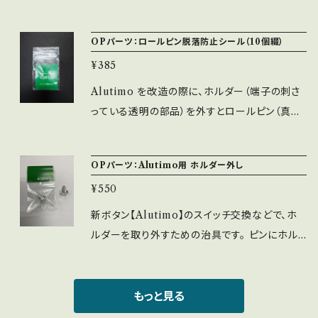
ﾝﾄに個体差があり、ﾜｯｼｬｰの有無でﾎﾞﾀﾝが反応
ボタンが登場しました。 ホットスワップ対応でC
カー＊1・レバーパッキン黒＊1 STD用スプリング
しなくなる場合があります。その場合ﾜｯｼｬｰで高
HERRY MX互換スイッチに交換可能です。 別
＊1・STD20％弱スプリング＊1・PRO20％弱ス
OPパーツ：ロールピン脱落防止シール（10個綴）
さを調整してください。 ・ｽｲｯﾁをﾎﾙﾀﾞｰにはめ込
売りのワッシャーを挟むことで、より入力位置の
プリング＊1
む際、ｽｲｯﾁの端子が曲がる可能性がありますの
¥385
深いスイッチのも対応できます。 ※取付穴24φ
でご注意ください。
※ﾈｼﾞ式ﾀｲﾌﾟ ※CHERRY MX銀軸仕様 【注
Alutimo を改造の際に、ホルダー（端子の刺さ
意】 ・CHERRY MX ｽｲｯﾁはｱｸﾁｭｴｰｼｮﾝﾎﾟｲﾝﾄ
っている透明の部品）を外すとロールピン（真鍮
に個体差があり、ﾜｯｼｬｰの有無でﾎﾞﾀﾝが反応し
の金属部品）が脱落して無くなってしまうという
なくなる場合があります。その場合ﾜｯｼｬｰで高さ
事を防ぐため、ロールピン脱落防止用シールを
OPパーツ：Alutimo用 ホルダー外し
を調整してください。 ・ｽｲｯﾁをﾎﾙﾀﾞｰにはめ込む
貼っていただく事により、脱落防止及びメンテ性
際、ｽｲｯﾁの端子が曲がる可能性がありますので
¥550
がアップするシールです。 ※10枚綴り1セットの
ご注意ください。
販売となります。 ※チェリースイッチの端子を通
新ボタン【Alutimo】のスイッチ交換などで、ホ
す穴が開いておりますので、向きに注意して貼っ
ルダーを取り外すための治具です。 ピンにホル
てください。
ダーの真ん中を合わせて押すだけで、簡単に取
り外すことができます。 ※取外しの際はロール
ピンの紛失にご注意下さい。
もっと見る