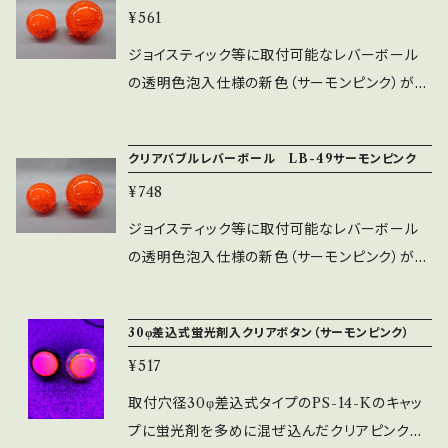
¥561
了承ください。 ※取付穴径M6（通常のレバーボ
ールと同じ）になります。
ジョイスティック等に取付可能なレバーボール
の透明色泡入仕様の新色（サーモンピンク）が
追加となります。 ※画像左がLB-39、右がLB-4
9になります。 ※LB-39：クリア色（透明色泡入）
クリアバブルレバーボール LB-49サーモンピンク
外径35㎜（45φ）・M6寸法 ※泡の発泡状態は個
¥748
体差があります。
ジョイスティック等に取付可能なレバーボール
の透明色泡入仕様の新色（サーモンピンク）が
追加となります。 ※画像左がLB-39、右がLB-4
9になります。 ※LB-49：クリア色（透明色泡入）
30φ差込式蛍光剤入クリアボタン（サーモンピンク）
外径45㎜（45φ）・M6寸法 ※泡の発泡状態は個
¥517
体差があります。
取付穴径30φ差込式タイプのPS-14-Kのキャッ
プに蛍光剤を多めに混ぜ込んだクリアピンク