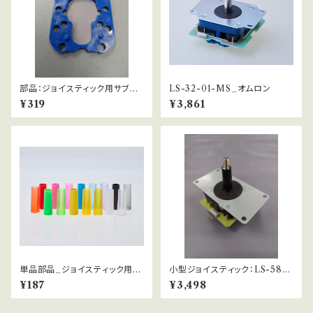
部品：ジョイスティック用サブガ
LS-32-01-MS_オムロン
イド_ビスナシ
¥319
¥3,861
単品部品_ジョイスティック用シ
小型ジョイスティック：LS-58-0
ャフトカバー
1-MS
¥187
¥3,498