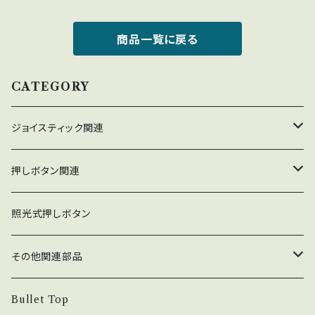
商品一覧に戻る
CATEGORY
ジョイスティック関連
ジョイスティック本体
押しボタン関連
コネクタ接続型
ジョイスティック関連部品
押しボタン_30φ
照光式押しボタン
ファストン端子型
レバーボール
30φ_ネジ式
NOBIモデル関連
押しボタン_24φ
その他関連部品
単品部品（ジョイスティック）
30φ_差込式
24φ_ネジ式
単品部品（押しボタン）
電子部品
Bullet Top