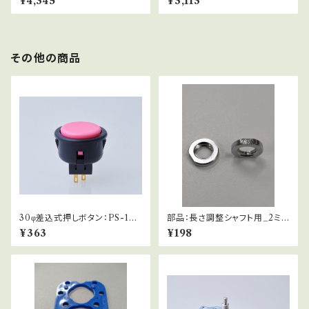
¥4,345
¥3,113
その他の商品
30φ差込式押しボタン：PS-14-
部品：長さ調整シャフト用_2ミリ
G
ワッシャー
¥363
¥198