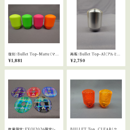
復刻：Bullet Top-Matte（マッ
再販：Bullet Top-Al（アルミ仕
ト仕様蛍光）
様）
¥1,881
¥2,750
数量限定：EVOJ2026限定レバ
BULLET Top_CLEAR（クリ