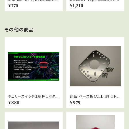
ーパッキン_10.5φ
アバブル）
¥770
¥1,210
その他の商品
チェリースイッチ仕様押しボタ
部品：ベース板（ALL IN ONE
ン：Alutimo30φ
ベース）
¥880
¥979