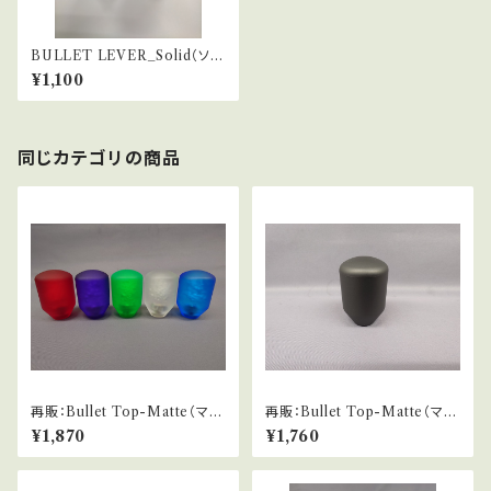
BULLET LEVER_Solid（ソリ
ッド色）
¥1,100
同じカテゴリの商品
再販：Bullet Top-Matte（マッ
再販：Bullet Top-Matte（マッ
ト仕様バブル）
ト仕様）
¥1,870
¥1,760