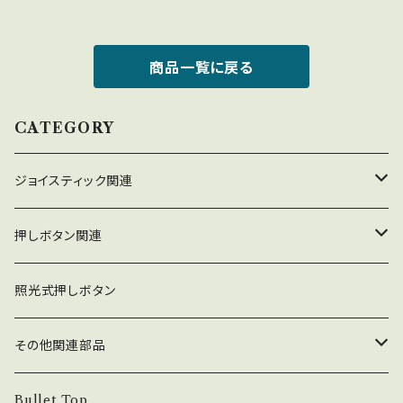
商品一覧に戻る
CATEGORY
ジョイスティック関連
ジョイスティック本体
押しボタン関連
コネクタ接続型
ジョイスティック関連部品
押しボタン_30φ
照光式押しボタン
ファストン端子型
レバーボール
30φ_ネジ式
NOBIモデル関連
押しボタン_24φ
その他関連部品
単品部品（ジョイスティック）
30φ_差込式
24φ_ネジ式
単品部品（押しボタン）
電子部品
Bullet Top