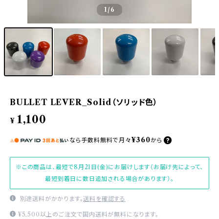
1
/6
BULLET LEVER_Solid（ソリッド色）
1,100
¥
¥360
なら
手数料無料で
月々
から
※この商品は、最短で8月21日(金)にお届けします（お届け先によって、
最短到着日に数日追加される場合があります）。
別途送料がかかります。
送料を確認する
¥5,500以上のご注文で国内送料が無料になります。