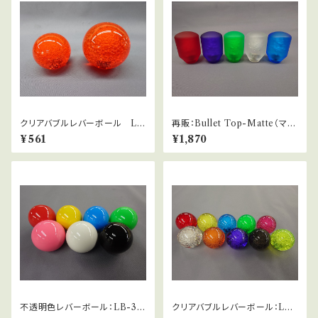
クリアバブルレバーボール LB
再販：Bullet Top-Matte（マッ
-39サーモンピンク
ト仕様バブル）
¥561
¥1,870
不透明色レバーボール：LB-3
クリアバブルレバーボール：LB-
0・LB-35
39