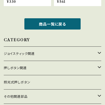
¥330
¥561
商品一覧に戻る
CATEGORY
ジョイスティック関連
ジョイスティック本体
押しボタン関連
コネクタ接続型
ジョイスティック関連部品
押しボタン_30φ
照光式押しボタン
ファストン端子型
レバーボール
30φ_ネジ式
NOBIモデル関連
押しボタン_24φ
その他関連部品