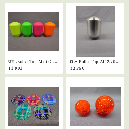
復刻：Bullet Top-Matte（マッ
再販：Bullet Top-Al（アルミ仕
ト仕様蛍光）
様）
¥1,881
¥2,750