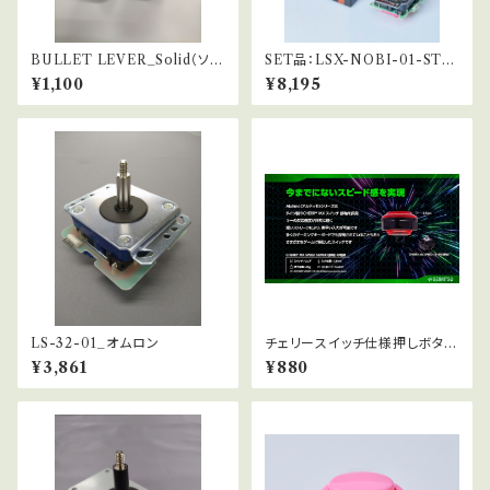
BULLET LEVER_Solid（ソリ
SET品：LSX-NOBI-01-STD
ッド色）
（PROガイドSET）
¥1,100
¥8,195
LS-32-01_オムロン
チェリースイッチ仕様押しボタ
ン：Alutimo30φ
¥3,861
¥880