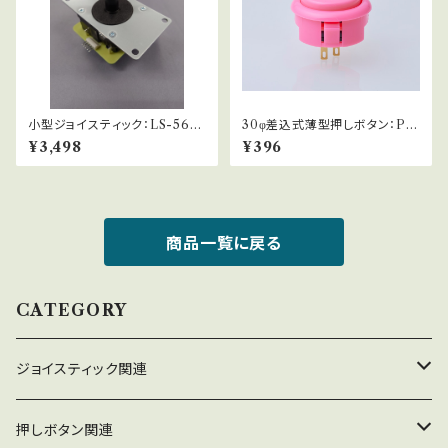
小型ジョイスティック：LS-56-0
30φ差込式薄型押しボタン：PS
1
-15
¥3,498
¥396
商品一覧に戻る
CATEGORY
ジョイスティック関連
ジョイスティック本体
押しボタン関連