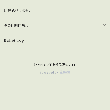
コネクタ接続型
ジョイスティック関連部品
押しボタン_30φ
照光式押しボタン
ファストン端子型
レバーボール
30φ_ネジ式
NOBIモデル関連
押しボタン_24φ
その他関連部品
単品部品（ジョイスティック）
30φ_差込式
24φ_ネジ式
単品部品（押しボタン）
電子部品
Bullet Top
24φ_差込式
チェリースイッチ仕様押しボタン
ステッカー
© セイミツ工業部品販売サイト
コネクタ・端子
Powered by
カード専用紙
八万ロック（キー関連）