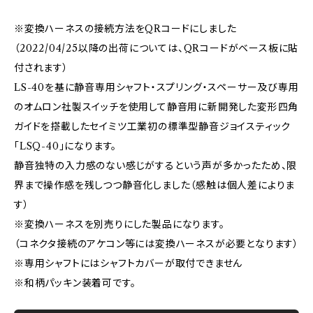
※変換ハーネスの接続方法をQRコードにしました
（2022/04/25以降の出荷については、QRコードがベース板に貼
付されます）
LS-40を基に静音専用シャフト・スプリング・スペーサー及び専用
のオムロン社製スイッチを使用して静音用に新開発した変形四角
ガイドを搭載したセイミツ工業初の標準型静音ジョイスティック
「LSQ-40」になります。
静音独特の入力感のない感じがするという声が多かったため、限
界まで操作感を残しつつ静音化しました（感触は個人差によりま
す）
※変換ハーネスを別売りにした製品になります。
（コネクタ接続のアケコン等には変換ハーネスが必要となります）
※専用シャフトにはシャフトカバーが取付できません
※和柄パッキン装着可です。