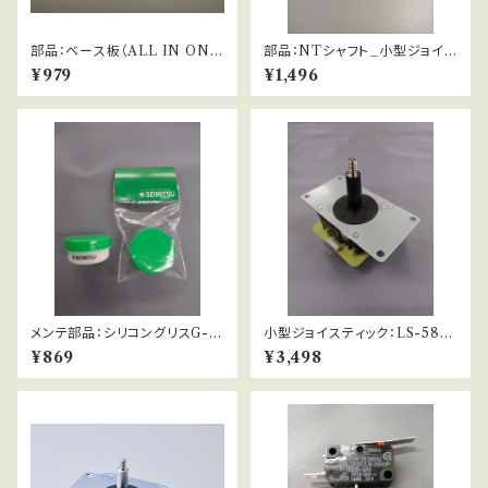
部品：ベース板（ALL IN ONE
部品：NTシャフト_小型ジョイス
ベース）
ティック用【長さ調整シャフト】
¥979
¥1,496
メンテ部品：シリコングリスG-5
小型ジョイスティック：LS-58-0
01（10g）
1-MS
¥869
¥3,498