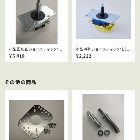
小型回転止ジョイスティック：SE
小型特殊ジョイスティック：LS-
LS-70X-S（静音型）
55
¥5,918
¥2,222
その他の商品