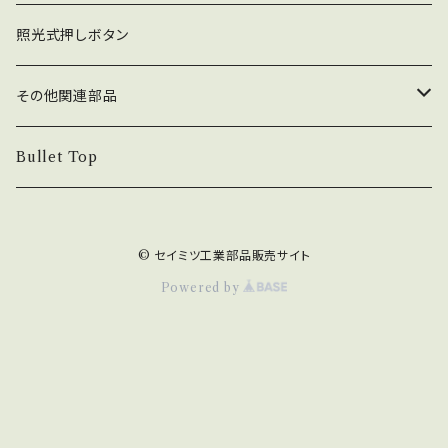
コネクタ接続型
ジョイスティック関連部品
押しボタン_30φ
照光式押しボタン
ファストン端子型
レバーボール
30φ_ネジ式
NOBIモデル関連
押しボタン_24φ
その他関連部品
単品部品（ジョイスティック）
30φ_差込式
24φ_ネジ式
単品部品（押しボタン）
電子部品
Bullet Top
24φ_差込式
チェリースイッチ仕様押しボタン
ステッカー
© セイミツ工業部品販売サイト
コネクタ・端子
Powered by
カード専用紙
八万ロック（キー関連）