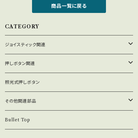
商品一覧に戻る
CATEGORY
ジョイスティック関連
ジョイスティック本体
押しボタン関連
コネクタ接続型
ジョイスティック関連部品
押しボタン_30φ
照光式押しボタン
ファストン端子型
レバーボール
30φ_ネジ式
NOBIモデル関連
押しボタン_24φ
その他関連部品
単品部品（ジョイスティック）
30φ_差込式
24φ_ネジ式
単品部品（押しボタン）
電子部品
Bullet Top
24φ_差込式