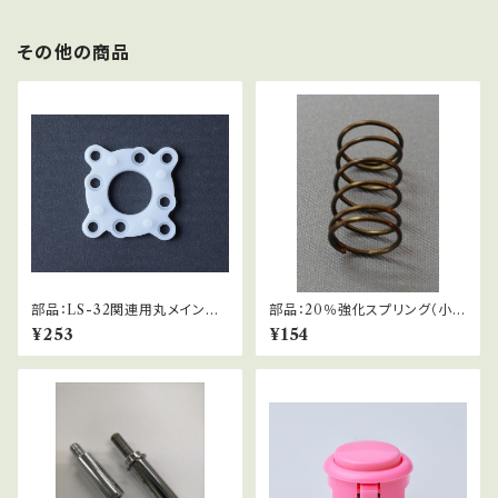
その他の商品
部品：LS-32関連用丸メインガ
部品：20％強化スプリング（小型
イド
ジョイスティック用）
¥253
¥154