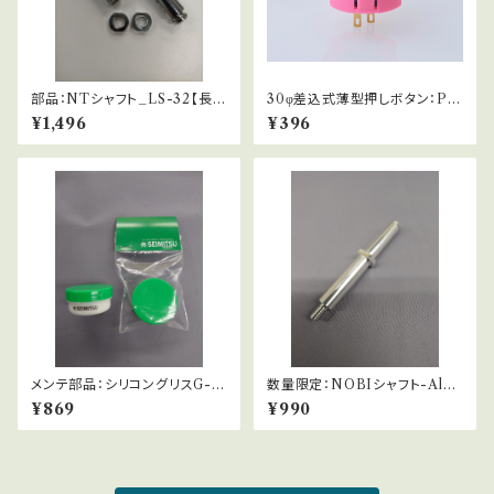
部品：NTシャフト_LS-32【長さ
30φ差込式薄型押しボタン：PS
調整シャフト】
-15
¥1,496
¥396
メンテ部品：シリコングリスG-5
数量限定：NOBIシャフト-Al
01（10g）
（アルミ仕様）
¥869
¥990