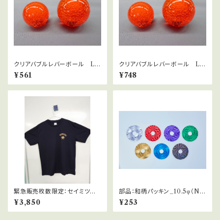
クリアバブルレバーボール LB
クリアバブルレバーボール LB
-39サーモンピンク
-49サーモンピンク
¥561
¥748
緊急販売枚数限定：セイミツ工
部品：和柄パッキン_10.5φ（NO
業スタッフTシャツ
BI関連他）
¥3,850
¥253