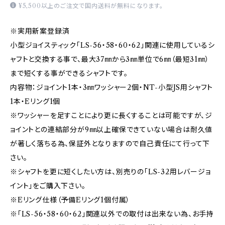
¥5,500以上のご注文で国内送料が無料になります。
※実用新案登録済
小型ジョイスティック「LS-56・58・60・62」関連に使用しているシ
ャフトと交換する事で、最大37㎜から3㎜単位で6㎜（最短31㎜）
まで短くする事ができるシャフトです。
内容物：ジョイント1本・3㎜ワッシャー2個・NT-小型JS用シャフト
1本・Eリング1個
※ワッシャーを足すことにより更に長くすることは可能ですが、ジ
ョイントとの連結部分が9㎜以上確保できていない場合は耐久値
が著しく落ちる為、保証外となりますので自己責任にて行って下
さい。
※シャフトを更に短くしたい方は、別売りの「LS-32用レバージョ
イント」をご購入下さい。
※Eリング仕様（予備Eリング1個付属）
※「LS-56・58・60・62」関連以外での取付は出来ない為、お手持