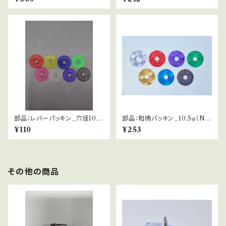
部品：レバーパッキン_穴径10.5
部品：和柄パッキン_10.5φ（NO
φ（NOBI関連他）
BI関連他）
¥110
¥253
その他の商品