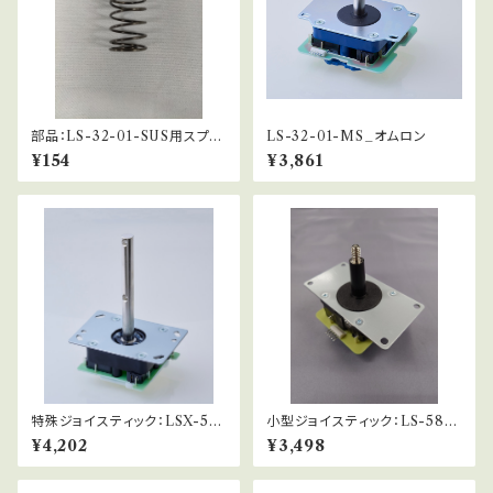
部品：LS-32-01-SUS用スプリ
LS-32-01-MS_オムロン
ング
¥154
¥3,861
特殊ジョイスティック：LSX-57-
小型ジョイスティック：LS-58-0
01-SE
1-MS
¥4,202
¥3,498