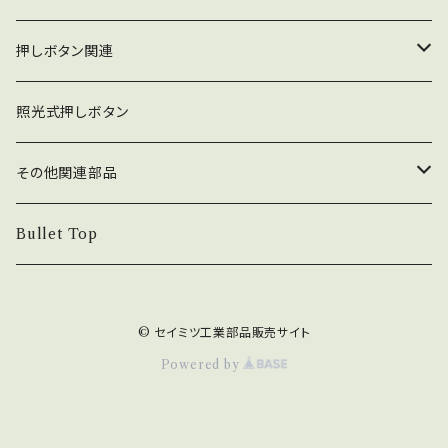
ジョイスティック本体
押しボタン関連
コネクタ接続型
ジョイスティック関連部品
押しボタン_30φ
照光式押しボタン
ファストン端子型
レバーボール
30φ_ネジ式
NOBIモデル関連
押しボタン_24φ
その他関連部品
単品部品（ジョイスティック）
30φ_差込式
24φ_ネジ式
単品部品（押しボタン）
電子部品
Bullet Top
24φ_差込式
チェリースイッチ仕様押しボタン
ステッカー
© セイミツ工業部品販売サイト
コネクタ・端子
Powered by
カード専用紙