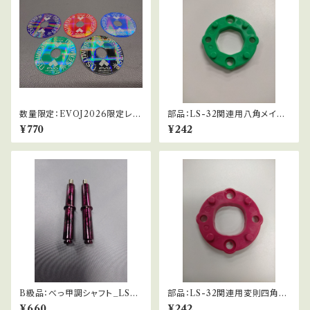
数量限定：EVOJ2026限定レバ
部品：LS-32関連用八角メイン
ーパッキン_10.5φ
ガイド(緑)
¥770
¥242
B級品：べっ甲調シャフト_LS-3
部品：LS-32関連用変則四角ガ
2関連専用-紫
イド(桃)
¥660
¥242