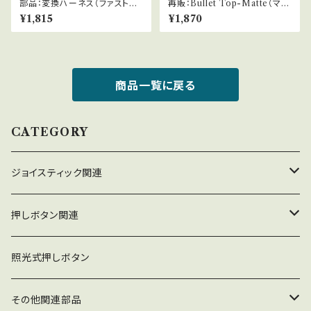
部品：変換ハーネス（ファストン
再販：Bullet Top-Matte（マッ
端子・静音タイプ用）
ト仕様バブル）
¥1,815
¥1,870
商品一覧に戻る
CATEGORY
ジョイスティック関連
ジョイスティック本体
押しボタン関連
コネクタ接続型
ジョイスティック関連部品
押しボタン_30φ
照光式押しボタン
ファストン端子型
レバーボール
30φ_ネジ式
NOBIモデル関連
押しボタン_24φ
その他関連部品