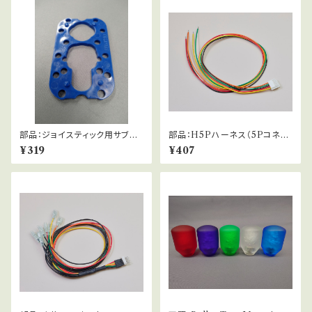
部品：ジョイスティック用サブガ
部品：H5Pハーネス（5Pコネク
イド_ビスナシ
タ接続用）
¥319
¥407