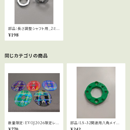
部品：長さ調整シャフト用_2ミリ
ワッシャー
¥198
同じカテゴリの商品
数量限定：EVOJ2026限定レバ
部品：LS-32関連用八角メイン
ーパッキン_10.5φ
ガイド(緑)
¥770
¥242