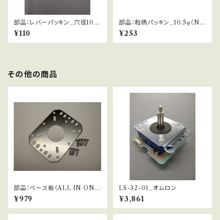
部品：レバーパッキン_穴径10.5
部品：和柄パッキン_10.5φ（NO
φ（NOBI関連他）
BI関連他）
¥110
¥253
その他の商品
部品：ベース板（ALL IN ONE
LS-32-01_オムロン
ベース）
¥979
¥3,861