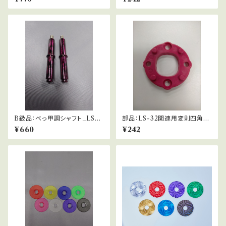
B級品：べっ甲調シャフト_LS-3
部品：LS-32関連用変則四角ガ
2関連専用-紫
イド(桃)
¥660
¥242