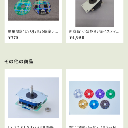
数量限定：EVOJ2026限定レバ
新商品：小型静音ジョイスティッ
ーパッキン_10.5φ
ク：LSQ-56-MS
¥770
¥4,950
その他の商品
LS-32-01-SUS（メタル軸受仕
部品：和柄パッキン_10.5φ（NO