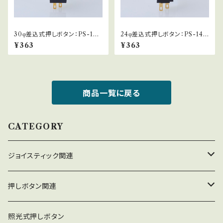
30φ差込式押しボタン：PS-14-
24φ差込式押しボタン：PS-14-
G
D
¥363
¥363
商品一覧に戻る
CATEGORY
ジョイスティック関連
ジョイスティック本体
押しボタン関連
コネクタ接続型
ジョイスティック関連部品
押しボタン_30φ
照光式押しボタン