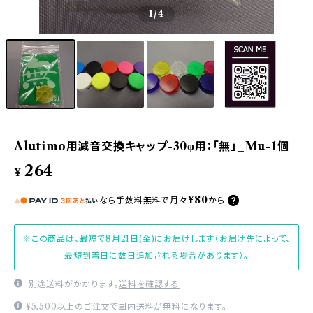
1
/4
Alutimo用減音交換キャップ-30φ用：「無」_Mu-1個
264
¥
¥80
なら
手数料無料で
月々
から
※この商品は、最短で8月21日(金)にお届けします（お届け先によって、
最短到着日に数日追加される場合があります）。
別途送料がかかります。
送料を確認する
¥5,500以上のご注文で国内送料が無料になります。