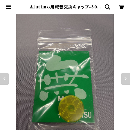
Alutimo用減音交換キャップ-30φ
用：「無」_Mu-1個 | セイミツ工業部
品販売サイト