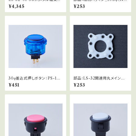
様）
BI関連他）
¥4,345
¥253
30φ差込式押しボタン：PS-14-
部品：LS-32関連用丸メインガ
K
イド
¥451
¥253