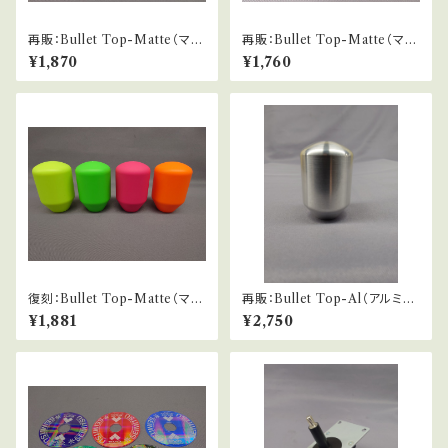
再販：Bullet Top-Matte（マッ
再販：Bullet Top-Matte（マッ
ト仕様バブル）
ト仕様）
¥1,870
¥1,760
復刻：Bullet Top-Matte（マッ
再販：Bullet Top-Al（アルミ仕
ト仕様蛍光）
様）
¥1,881
¥2,750