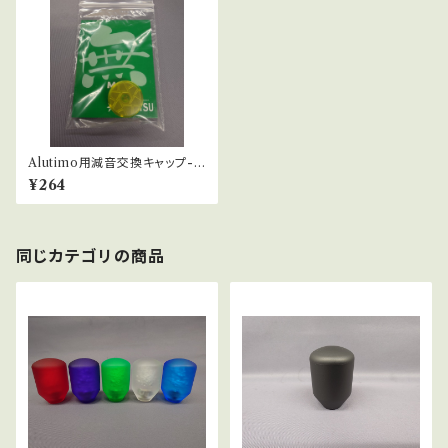
Alutimo用減音交換キャップ-3
0φ用：「無」_Mu-1個
¥264
同じカテゴリの商品